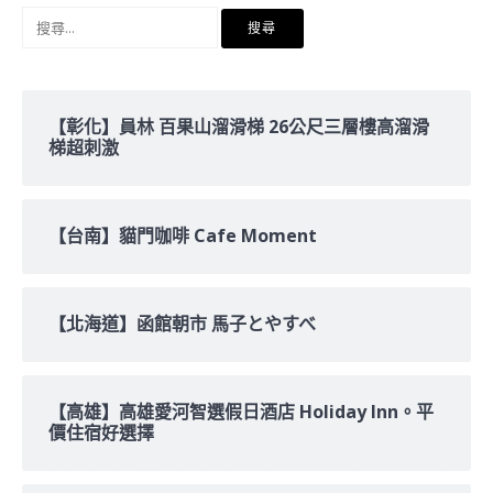
搜
尋
關
鍵
字:
【彰化】員林 百果山溜滑梯 26公尺三層樓高溜滑
梯超刺激
【台南】貓門咖啡 Cafe Moment
【北海道】函館朝市 馬子とやすべ
【高雄】高雄愛河智選假日酒店 Holiday Inn。平
價住宿好選擇