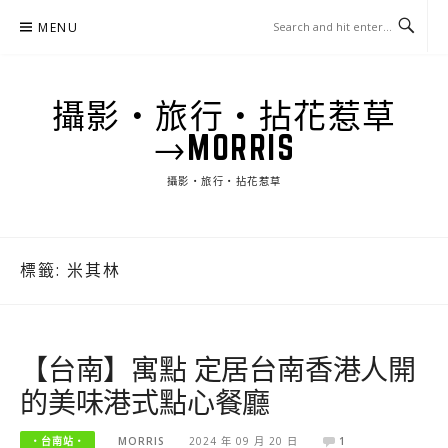
Skip
MENU
to
content
攝影‧旅行‧拈花惹草
→MORRIS
攝影‧旅行‧拈花惹草
標籤:
米其林
【台南】寓點 定居台南香港人開
的美味港式點心餐廳
‧台南站‧
MORRIS
2024 年 09 月 20 日
1