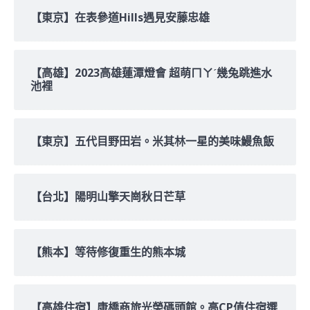
【東京】在表參道Hills遇見安藤忠雄
【高雄】2023高雄蓮潭燈會 超萌ㄇㄚˊ幾兔跳進水
池裡
【東京】五代目野田岩。米其林一星的美味鰻魚飯
【台北】陽明山擎天崗秋日芒草
【熊本】等待修復重生的熊本城
【高雄住宿】康橋商旅光榮碼頭館。高CP值住宿選