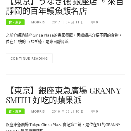
【東京】うなぎ徳 銀座店 。來自
靜岡的百年鰻魚飯名店
食。東京
MORRIS
2017 年 04 月 11 日
0
之前介紹過銀座Ginza Plaza的幾家餐廳，再繼續來介紹不同的食物。
位在11樓的 うなぎ徳，是來自靜岡浜…
CONTINUE READING
【東京】銀座東急廣場 GRANNY
SMITH 好吃的蘋果派
食。東京
MORRIS
2016 年 05 月 10 日
0
銀座東急廣場 Tokyu Ginza Plaza食記第二篇，是位在B1的GRANNY
SMITH，是家專賣蘋果…