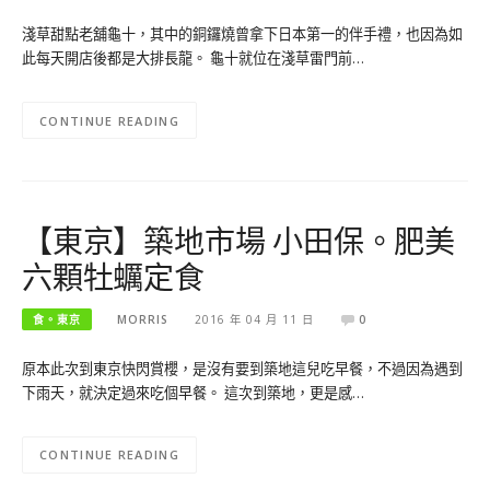
淺草甜點老舖龜十，其中的銅鑼燒曾拿下日本第一的伴手禮，也因為如
此每天開店後都是大排長龍。 龜十就位在淺草雷門前…
CONTINUE READING
【東京】築地市場 小田保。肥美
六顆牡蠣定食
食。東京
MORRIS
2016 年 04 月 11 日
0
原本此次到東京快閃賞櫻，是沒有要到築地這兒吃早餐，不過因為遇到
下雨天，就決定過來吃個早餐。 這次到築地，更是感…
CONTINUE READING