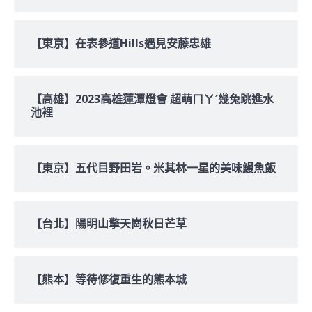
【東京】在表參道Hills遇見安藤忠雄
【高雄】2023高雄蓮潭燈會 超萌ㄇㄚˊ幾兔跳進水
池裡
【東京】五代目野田岩。米其林一星的美味鰻魚飯
【台北】陽明山擎天崗秋日芒草
【熊本】等待修復重生的熊本城