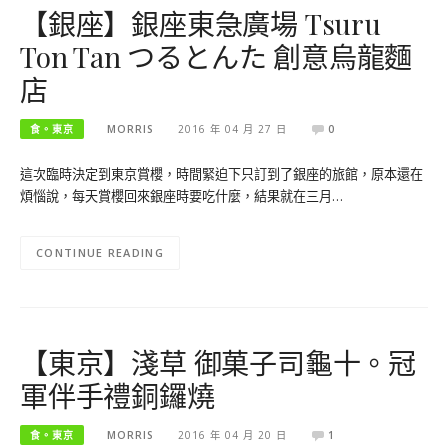
【銀座】銀座東急廣場 Tsuru
Ton Tan つるとんた 創意烏龍麵
店
食。東京
MORRIS
2016 年 04 月 27 日
0
這次臨時決定到東京賞櫻，時間緊迫下只訂到了銀座的旅館，原本還在
煩惱說，每天賞櫻回來銀座時要吃什麼，結果就在三月…
CONTINUE READING
【東京】淺草 御菓子司龜十。冠
軍伴手禮銅鑼燒
食。東京
MORRIS
2016 年 04 月 20 日
1