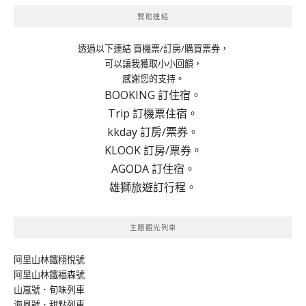
覽
贊助連結
透過以下連結 買機票/訂房/購買票券，
可以讓我獲取小小回饋，
感謝您的支持。
BOOKING 訂住宿。
Trip 訂機票住宿。
kkday 訂房/票券。
KLOOK 訂房/票券。
AGODA 訂住宿。
雄獅旅遊訂行程。
主題觀光列車
阿里山林鐵栩悅號
阿里山林鐵福森號
山嵐號．旬味列車
海風號．甜點列車