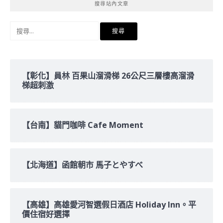
搜尋站內文章
搜
尋
關
鍵
字:
【彰化】員林 百果山溜滑梯 26公尺三層樓高溜滑
梯超刺激
【台南】貓門咖啡 Cafe Moment
【北海道】函館朝市 馬子とやすべ
【高雄】高雄愛河智選假日酒店 Holiday Inn。平
價住宿好選擇