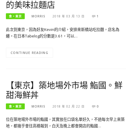
的美味拉麵店
食。東京
MORRIS
2018 年 03 月 13 日
1
此次到東京，因為好友Kevin的介紹，安排來新橋站吃拉麵，店名為
纏。在日本Tabelog的分數是3.61，可以…
CONTINUE READING
【東京】築地場外市場 鮨國。鮮
甜海鮮丼
食。東京
MORRIS
2018 年 02 月 22 日
0
位在築地場外市場的鮨國，其實放在口袋名單好久，不過每次早上來築
地，都幾乎會往高橋報到，白天及晚上都會開店的鮨國…