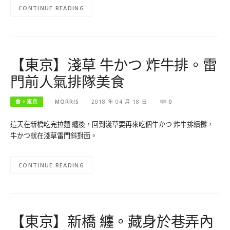
CONTINUE READING
【東京】淺草 牛かつ 炸牛排。雷
門前人氣排隊美食
食。東京
MORRIS
2018 年 04 月 18 日
0
這天在新橋吃完拉麵 纏後，回到淺草要再來吃個牛かつ 炸牛排續攤，
牛かつ就在淺草雷門斜對面。
CONTINUE READING
【東京】新橋 纏。藏身於巷弄內