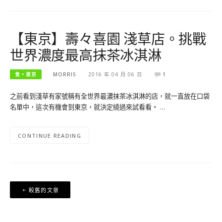
【東京】壽々喜園 淺草店。挑戰
世界濃度最高抹茶冰淇淋
食。東京
MORRIS
2016 年 04 月 06 日
1
之前看到淺草有家號稱有全世界最濃抹茶冰淇淋的店，就一直放在口袋
名單中，這次有機會到東京，就決定繞過來試看看。 …
CONTINUE READING
文
較舊的文章
章
導