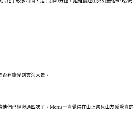
照片花了較多時間，走了約40分鐘，距離麟趾山只剩最後800公
是否有緣見到雲海大景。
他們已經爬過四次了。Morris一直覺得在山上遇見山友感覺