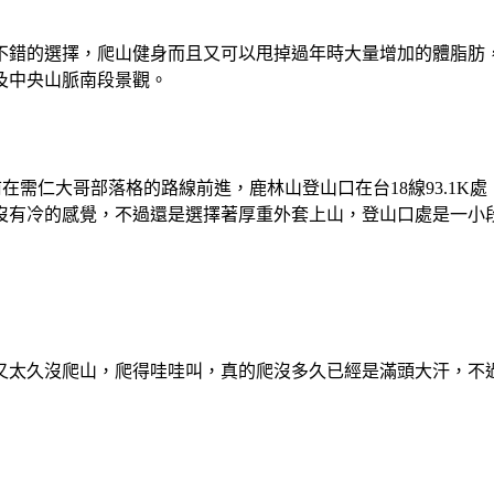
不錯的選擇，爬山健身而且又可以甩掉過年時大量增加的體脂肪
及中央山脈南段景觀。
先前在需仁大哥部落格的路線前進，鹿林山登山口在台18線93.1
沒有冷的感覺，不過還是選擇著厚重外套上山，登山口處是一小
又太久沒爬山，爬得哇哇叫，真的爬沒多久已經是滿頭大汗，不