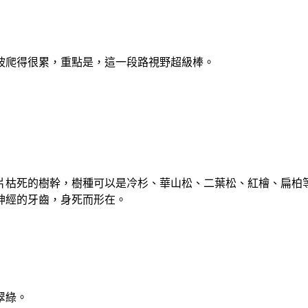
坡爬得很累，重點是，這一段路視野超級棒。
片枯死的樹幹，樹種可以是冷杉、華山松、二葉松、紅檜、扁柏
神經的牙齒，身死而形在。
翠綠。