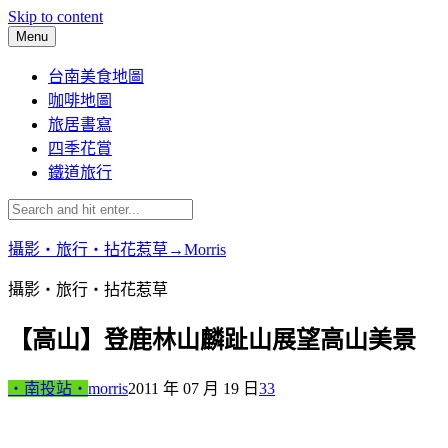
Skip to content
Menu
台南美食地圖
咖啡地圖
旅居書寫
四季花賞
鐵道旅行
攝影‧旅行‧拈花惹草→Morris
攝影‧旅行‧拈花惹草
【高山】登鹿林山麟趾山展望高山美景
‧南投站‧
morris
2011 年 07 月 19 日
33