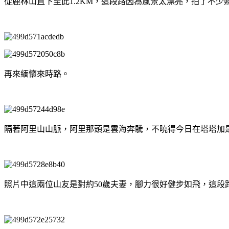
從鹿林山直下至此1.2KM，這段路因為風景太漂亮，拍了不少
再來緬懷來時路。
隔著阿里山山脈，阿里那頭是雲海奔驣，不曉得今日在塔塔加
照片中這兩位山友是對約50歲夫妻，腳力很好健步如飛，這段路