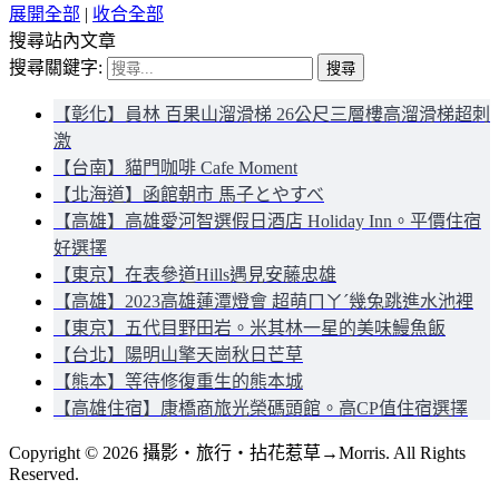
展開全部
|
收合全部
搜尋站內文章
搜尋關鍵字:
【彰化】員林 百果山溜滑梯 26公尺三層樓高溜滑梯超刺
激
【台南】貓門咖啡 Cafe Moment
【北海道】函館朝市 馬子とやすべ
【高雄】高雄愛河智選假日酒店 Holiday Inn。平價住宿
好選擇
【東京】在表參道Hills遇見安藤忠雄
【高雄】2023高雄蓮潭燈會 超萌ㄇㄚˊ幾兔跳進水池裡
【東京】五代目野田岩。米其林一星的美味鰻魚飯
【台北】陽明山擎天崗秋日芒草
【熊本】等待修復重生的熊本城
【高雄住宿】康橋商旅光榮碼頭館。高CP值住宿選擇
Copyright © 2026 攝影‧旅行‧拈花惹草→Morris. All Rights
Reserved.