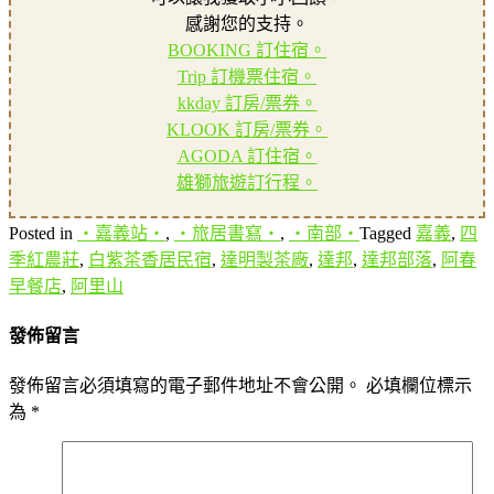
感謝您的支持。
BOOKING 訂住宿。
Trip 訂機票住宿。
kkday 訂房/票券。
KLOOK 訂房/票券。
AGODA 訂住宿。
雄獅旅遊訂行程。
Posted in
‧嘉義站‧
,
‧旅居書寫‧
,
‧南部‧
Tagged
嘉義
,
四
季紅農莊
,
白紫茶香居民宿
,
達明製茶廠
,
達邦
,
達邦部落
,
阿春
早餐店
,
阿里山
發佈留言
發佈留言必須填寫的電子郵件地址不會公開。
必填欄位標示
為
*