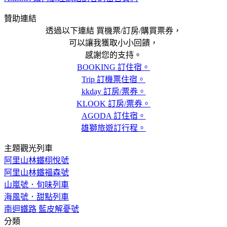
贊助連結
透過以下連結 買機票/訂房/購買票券，
可以讓我獲取小小回饋，
感謝您的支持。
BOOKING 訂住宿。
Trip 訂機票住宿。
kkday 訂房/票券。
KLOOK 訂房/票券。
AGODA 訂住宿。
雄獅旅遊訂行程。
主題觀光列車
阿里山林鐵栩悅號
阿里山林鐵福森號
山嵐號．旬味列車
海風號．甜點列車
南迴鐵路 藍皮解憂號
分類