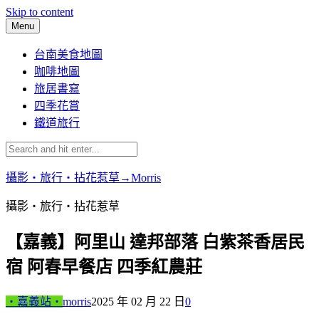
Skip to content
Menu
台南美食地圖
咖啡地圖
旅居書寫
四季花賞
鐵道旅行
攝影‧旅行‧拈花惹草→Morris
攝影‧旅行‧拈花惹草
【嘉義】阿里山 達邦部落 白紫茶香居民
宿 阿春早餐店 四季紅農莊
‧嘉義站‧
morris
2025 年 02 月 22 日
0