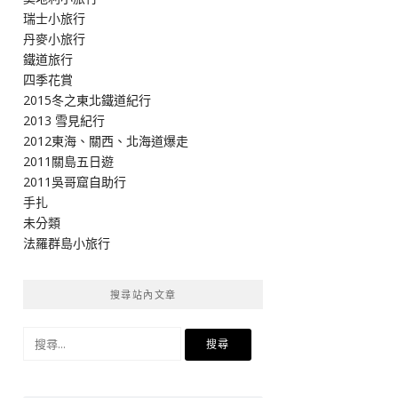
瑞士小旅行
丹麥小旅行
鐵道旅行
四季花賞
2015冬之東北鐵道紀行
2013 雪見紀行
2012東海、關西、北海道爆走
2011關島五日遊
2011吳哥窟自助行
手扎
未分類
法羅群島小旅行
搜尋站內文章
搜
尋
關
鍵