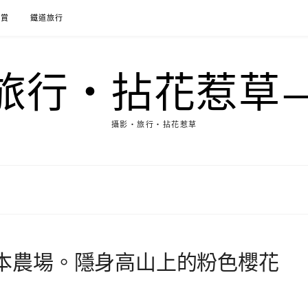
花賞
鐵道旅行
行‧拈花惹草→M
攝影‧旅行‧拈花惹草
 阿本農場。隱身高山上的粉色櫻花