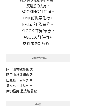
可以讓我獲取小小回饋，
感謝您的支持。
BOOKING 訂住宿。
Trip 訂機票住宿。
kkday 訂房/票券。
KLOOK 訂房/票券。
AGODA 訂住宿。
雄獅旅遊訂行程。
主題觀光列車
阿里山林鐵栩悅號
阿里山林鐵福森號
山嵐號．旬味列車
海風號．甜點列車
南迴鐵路 藍皮解憂號
分類