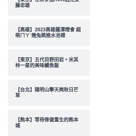
藤忠雄
【高雄】2023高雄蓮潭燈會 超
萌ㄇㄚˊ幾兔跳進水池裡
【東京】五代目野田岩。米其
林一星的美味鰻魚飯
【台北】陽明山擎天崗秋日芒
草
【熊本】等待修復重生的熊本
城