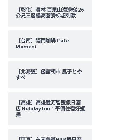
字:
【彰化】員林 百果山溜滑梯 26
公尺三層樓高溜滑梯超刺激
【台南】貓門咖啡 Cafe
Moment
【北海道】函館朝市 馬子とや
すべ
【高雄】高雄愛河智選假日酒
店 Holiday Inn。平價住宿好選
擇
【東京】在表參道Hills遇見安