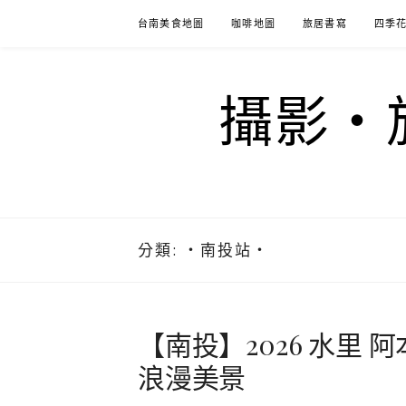
Skip
台南美食地圖
咖啡地圖
旅居書寫
四季
to
content
攝影‧旅
分類:
‧南投站‧
【南投】2026 水里
浪漫美景