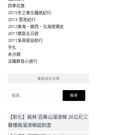
四季花賞
2015冬之東北鐵道紀行
2013 雪見紀行
2012東海、關西、北海道爆走
2011關島五日遊
2011吳哥窟自助行
手扎
未分類
法羅群島小旅行
搜尋站內文章
搜
尋
關
鍵
【彰化】員林 百果山溜滑梯 26公尺三
字:
層樓高溜滑梯超刺激