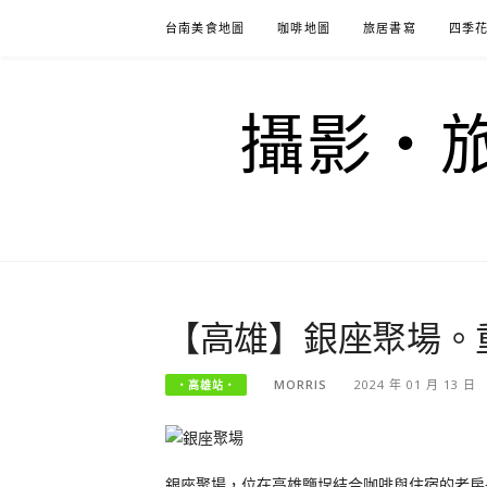
Skip
台南美食地圖
咖啡地圖
旅居書寫
四季
to
content
攝影‧旅
【高雄】銀座聚場。
MORRIS
2024 年 01 月 13 日
‧高雄站‧
銀座聚場，位在高雄鹽埕結合咖啡與住宿的老房