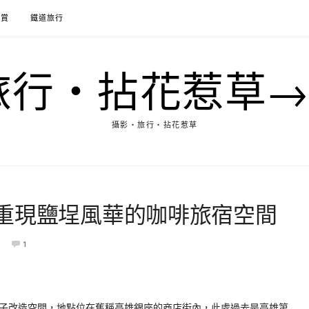
花賞
鐵道旅行
行‧拈花惹草→M
攝影‧旅行‧拈花惹草
重現鹽埕風華的咖啡旅宿空間
1
子改造空間，地點位在舊稱高雄銀座的商店街內，此處過去是高雄第