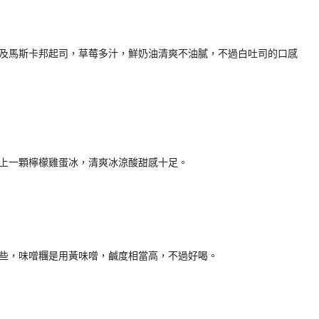
及馬斯卡邦起司，草莓多汁，鮮奶油清爽不油膩，不過白吐司的口感
上一顆檸檬雞蛋冰，清爽冰涼酸甜感十足。
些，味噌糰是用黃味噌，鹹度相當高，不過好喝。