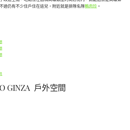
不過仍有不少住戶住在這兒，附近就是排隊名隊
鴨肉珍
。
間
間
間
訊
KAO GINZA 戶外空間