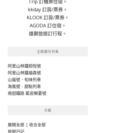
Trip 訂機票住宿。
kkday 訂房/票券。
KLOOK 訂房/票券。
AGODA 訂住宿。
雄獅旅遊訂行程。
主題觀光列車
阿里山林鐵栩悅號
阿里山林鐵福森號
山嵐號．旬味列車
海風號．甜點列車
南迴鐵路 藍皮解憂號
分類
展開全部
|
收合全部
旅遊日記