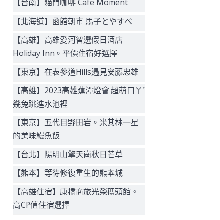
【台南】貓門咖啡 Cafe Moment
【北海道】函館朝市 馬子とやすべ
【高雄】高雄愛河智選假日酒店
Holiday Inn。平價住宿好選擇
【東京】在表參道Hills遇見安藤忠雄
【高雄】2023高雄蓮潭燈會 超萌ㄇㄚˊ
幾兔跳進水池裡
【東京】五代目野田岩。米其林一星
的美味鰻魚飯
【台北】陽明山擎天崗秋日芒草
【熊本】等待修復重生的熊本城
【高雄住宿】康橋商旅光榮碼頭館。
高CP值住宿選擇