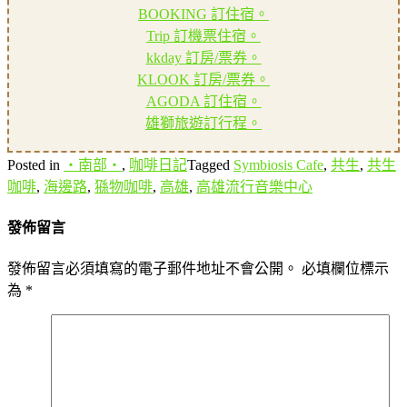
BOOKING 訂住宿。
Trip 訂機票住宿。
kkday 訂房/票券。
KLOOK 訂房/票券。
AGODA 訂住宿。
雄獅旅遊訂行程。
Posted in
‧南部‧
,
咖啡日記
Tagged
Symbiosis Cafe
,
共生
,
共生
咖啡
,
海邊路
,
猻物咖啡
,
高雄
,
高雄流行音樂中心
發佈留言
發佈留言必須填寫的電子郵件地址不會公開。
必填欄位標示
為
*