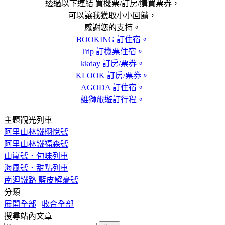
透過以下連結 買機票/訂房/購買票券，
可以讓我獲取小小回饋，
感謝您的支持。
BOOKING 訂住宿。
Trip 訂機票住宿。
kkday 訂房/票券。
KLOOK 訂房/票券。
AGODA 訂住宿。
雄獅旅遊訂行程。
主題觀光列車
阿里山林鐵栩悅號
阿里山林鐵福森號
山嵐號．旬味列車
海風號．甜點列車
南迴鐵路 藍皮解憂號
分類
展開全部
|
收合全部
搜尋站內文章