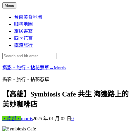
Skip
Menu
to
content
台南美食地圖
咖啡地圖
旅居書寫
四季花賞
鐵道旅行
攝影‧旅行‧拈花惹草→Morris
攝影‧旅行‧拈花惹草
【高雄】Symbiosis Cafe 共生 海邊路上的
美妙咖啡店
‧南部‧
morris
2025 年 01 月 02 日
0