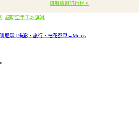
雄獅旅遊訂行程。
啡
,
超時空手工冰淇淋
體驗 | 攝影‧旅行‧拈花惹草→Morris
*