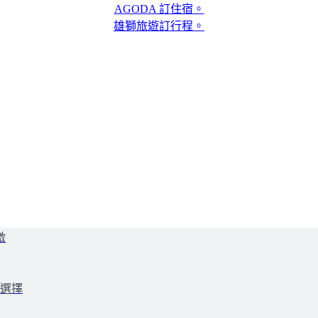
AGODA 訂住宿。
雄獅旅遊訂行程。
激
好選擇