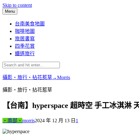
Skip to content
Menu
台南美食地圖
咖啡地圖
旅居書寫
四季花賞
鐵道旅行
攝影‧旅行‧拈花惹草→Morris
攝影‧旅行‧拈花惹草
【台南】hyperspace 超時空 手工冰淇
‧南部‧
morris
2024 年 12 月 13 日
1