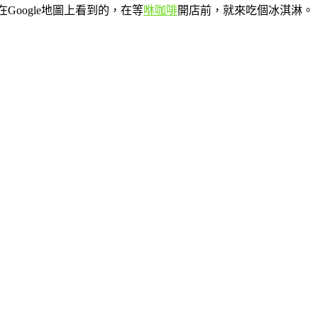
在Google地圖上看到的，在等
咻咖啡
開店前，就來吃個冰淇淋。