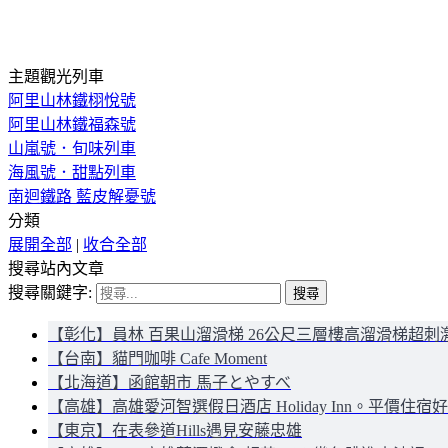
主題觀光列車
阿里山林鐵栩悅號
阿里山林鐵福森號
山嵐號．旬味列車
海風號．甜點列車
南迴鐵路 藍皮解憂號
分類
展開全部
|
收合全部
搜尋站內文章
搜尋關鍵字:
【彰化】員林 百果山溜滑梯 26公尺三層樓高溜滑梯超刺
【台南】貓門咖啡 Cafe Moment
【北海道】函館朝市 馬子とやすべ
【高雄】高雄愛河智選假日酒店 Holiday Inn。平價住宿
【東京】在表參道Hills遇見安藤忠雄