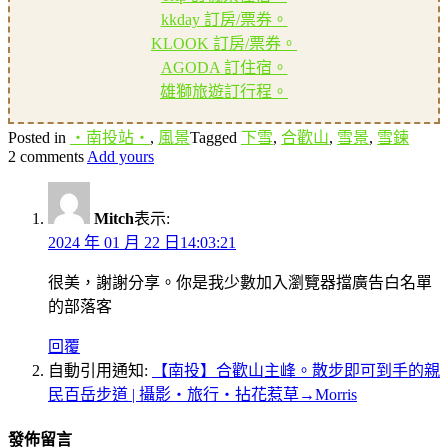
kkday 訂房/票券。
KLOOK 訂房/票券。
AGODA 訂住宿。
雄獅旅遊訂行程。
Posted in
‧南投站‧
,
風景
Tagged
下雪
,
合歡山
,
雪景
,
雪鍊
2 comments
Add yours
Mitch
表示:
2024 年 01 月 22 日14:03:21
很美，謝謝分享。你是我少數加入瀏覽器擋廣告白名單
的部落客
回覆
自動引用通知:
【南投】合歡山主峰。散步即可到手的親
民百岳步道 | 攝影‧旅行‧拈花惹草→Morris
發佈留言