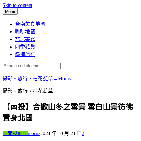
Skip to content
Menu
台南美食地圖
咖啡地圖
旅居書寫
四季花賞
鐵道旅行
攝影‧旅行‧拈花惹草→Morris
攝影‧旅行‧拈花惹草
【南投】合歡山冬之雪景 雪白山景彷彿
置身北國
‧南投站‧
morris
2024 年 10 月 21 日
2