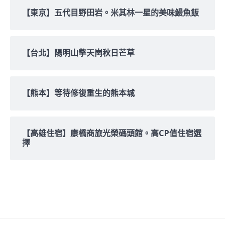
【東京】五代目野田岩。米其林一星的美味鰻魚飯
【台北】陽明山擎天崗秋日芒草
【熊本】等待修復重生的熊本城
【高雄住宿】康橋商旅光榮碼頭館。高CP值住宿選
擇