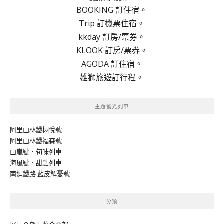
BOOKING 訂住宿。
Trip 訂機票住宿。
kkday 訂房/票券。
KLOOK 訂房/票券。
AGODA 訂住宿。
雄獅旅遊訂行程。
主題觀光列車
阿里山林鐵栩悅號
阿里山林鐵福森號
山嵐號．旬味列車
海風號．甜點列車
南迴鐵路 藍皮解憂號
分類