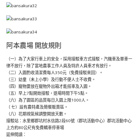
阿本農場 開放規則
（一）為了大家行車上的安全，採用接駁車方式接駁，汽機車及單車一
律不放行，除了當地農事工作人員及特許人員車才有放行。
（二）入園酌收清潔費每人350元（免費接駁來回）。
（三）幼童（未上小學）及行動不便人士不收費。
（四）寵物要放在寵物外出箱才能搭車及入園。
（五）早上7點開始接駁，退場時間下午5點。
（六）為了園區的品質每日入園上限1000人。
（ 七）設有農特產及簡餐販賣區。
（八）花期視氣候調整開放天數。
接駁站：水里鄉郡坑村水信路2段60號（郡坑活動中心）郡坑活動中心
上方約80公尺有免費轎車停車場
延伸閱讀：