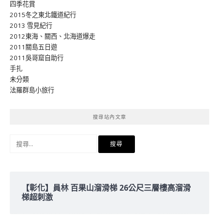
四季花賞
2015冬之東北鐵道紀行
2013 雪見紀行
2012東海、關西、北海道爆走
2011關島五日遊
2011吳哥窟自助行
手扎
未分類
法羅群島小旅行
搜尋站內文章
搜
尋
關
鍵
字:
【彰化】員林 百果山溜滑梯 26公尺三層樓高溜滑
梯超刺激