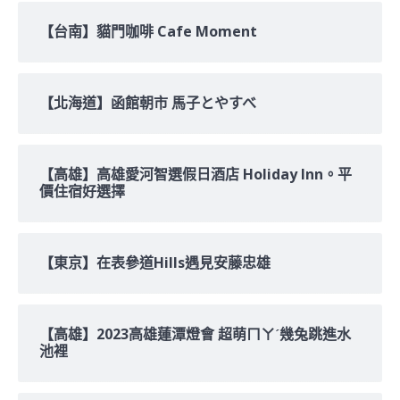
【台南】貓門咖啡 Cafe Moment
【北海道】函館朝市 馬子とやすべ
【高雄】高雄愛河智選假日酒店 Holiday Inn。平
價住宿好選擇
【東京】在表參道Hills遇見安藤忠雄
【高雄】2023高雄蓮潭燈會 超萌ㄇㄚˊ幾兔跳進水
池裡