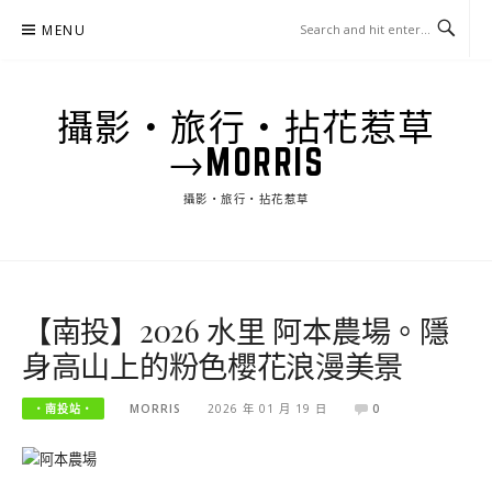
Skip
MENU
to
content
攝影‧旅行‧拈花惹草
→MORRIS
攝影‧旅行‧拈花惹草
【南投】2026 水里 阿本農場。隱
身高山上的粉色櫻花浪漫美景
‧南投站‧
MORRIS
2026 年 01 月 19 日
0