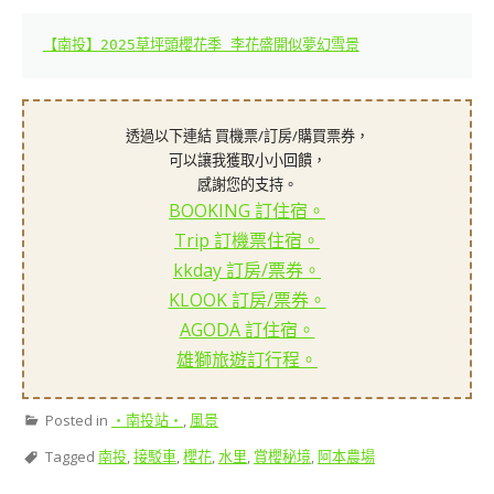
【南投】2025草坪頭櫻花季 李花盛開似夢幻雪景
透過以下連結 買機票/訂房/購買票券，
可以讓我獲取小小回饋，
感謝您的支持。
BOOKING 訂住宿。
Trip 訂機票住宿。
kkday 訂房/票券。
KLOOK 訂房/票券。
AGODA 訂住宿。
雄獅旅遊訂行程。
Posted in
‧南投站‧
,
風景
Tagged
南投
,
接駁車
,
櫻花
,
水里
,
賞櫻秘境
,
阿本農場