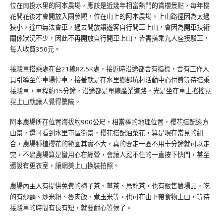
位在南投水里的阿本農場，應該是近幾年相當熱門的賞櫻景點，每年櫻
花開花後才會開放入園參觀，位在山上的阿本農場，上山路徑因為太過
狹小，途中無法會車，過去開放讓遊客自行開車上山，會因為開車技術
關係狀況不少，因此不再開放自行開車上山，皆需搭乘九人座接駁車，
每人收費350元。
接駁車搭乘處在台21線82.5K處，接近時沿途都會有指標，會有工作人
員引導至停車場停車，接著就是在水里鄉郡坑村活動中心付費等待搭乘
接駁車，車程約15分鐘，沿途都是單線產業道路，光是坐在車上搖搖晃
晃上山就讓人覺得驚險。
阿本農場所在位置海拔約900公尺，相當棒的地理位置，櫻花搭配遠方
山景，還可看到水里市區街景，櫻花搭配油菜花，算是現在常見的組
合，農場種植櫻花的範圍其實不大，真的要走一圈不用十分鐘就可以走
完，不過農場算是蠻用心在經營，會讓人忍不住的一直按下快門，甚至
還設有更衣室，讓網美上山換裝拍照。
農場內主人有提供免費的梅子茶、薑茶、烏龍茶，也有販售農場品，吃
的有炒麵、炒米粉、魯肉飯、煮玉米等，也可在山下帶食物上山，等待
接駁車的時間有長有短，就要耐心等候了。