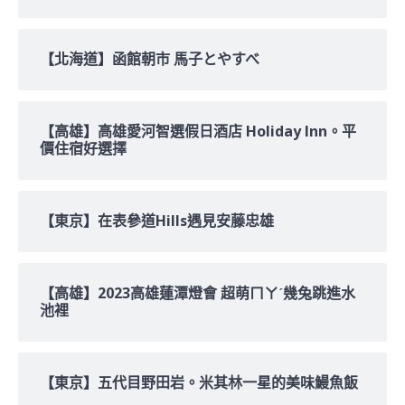
【北海道】函館朝市 馬子とやすべ
【高雄】高雄愛河智選假日酒店 Holiday Inn。平
價住宿好選擇
【東京】在表參道Hills遇見安藤忠雄
【高雄】2023高雄蓮潭燈會 超萌ㄇㄚˊ幾兔跳進水
池裡
【東京】五代目野田岩。米其林一星的美味鰻魚飯