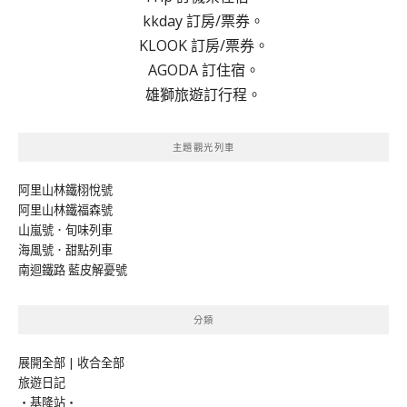
kkday 訂房/票券。
KLOOK 訂房/票券。
AGODA 訂住宿。
雄獅旅遊訂行程。
主題觀光列車
阿里山林鐵栩悅號
阿里山林鐵福森號
山嵐號．旬味列車
海風號．甜點列車
南迴鐵路 藍皮解憂號
分類
展開全部
|
收合全部
旅遊日記
‧基隆站‧