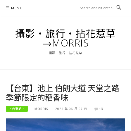
Skip
MENU
to
content
攝影‧旅行‧拈花惹草
→MORRIS
攝影‧旅行‧拈花惹草
【台東】池上 伯朗大道 天堂之路
季節限定的稻香味
‧台東站‧
MORRIS
2024 年 06 月 07 日
13