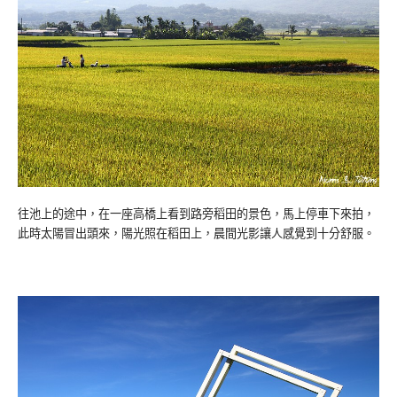
往池上的途中，在一座高橋上看到路旁稻田的景色，馬上停車下來拍，
此時太陽冒出頭來，陽光照在稻田上，晨間光影讓人感覺到十分舒服。