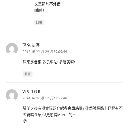
文章照片不外借
謝謝！
回覆
匿名訪客
表
示:
2013 年 09 月 29 日19:09:59
原來是台東 多良車站! 多麼美呀!
回覆
VISITOR
表
示:
2014 年 07 月 17 日17:53:40
請問之後有機會專題介紹多良車站嗎? 雖然說網路上已經有不
少篇幅介紹,但更想看Morris的。
🙂