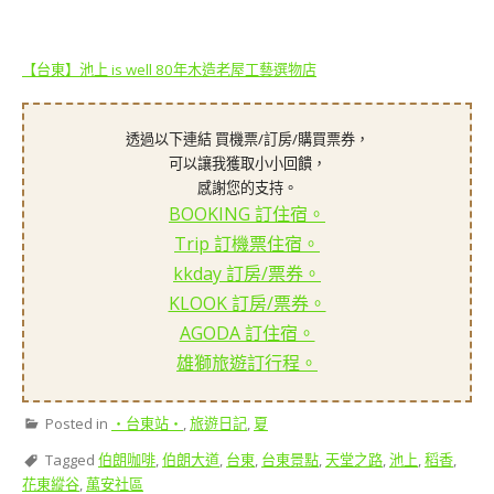
【台東】池上 is well 80年木造老屋工藝選物店
透過以下連結 買機票/訂房/購買票券，
可以讓我獲取小小回饋，
感謝您的支持。
BOOKING 訂住宿。
Trip 訂機票住宿。
kkday 訂房/票券。
KLOOK 訂房/票券。
AGODA 訂住宿。
雄獅旅遊訂行程。
Posted in
‧台東站‧
,
旅遊日記
,
夏
Tagged
伯朗咖啡
,
伯朗大道
,
台東
,
台東景點
,
天堂之路
,
池上
,
稻香
,
花東縱谷
,
萬安社區