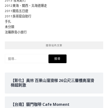
2013 雪見紀行
2012東海、關西、北海道爆走
2011關島五日遊
2011吳哥窟自助行
手扎
未分類
法羅群島小旅行
搜尋站內文章
搜
尋
關
鍵
字:
【彰化】員林 百果山溜滑梯 26公尺三層樓高溜滑
梯超刺激
【台南】貓門咖啡 Cafe Moment