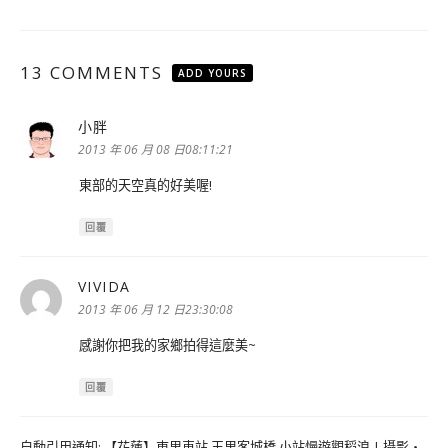
13 COMMENTS
ADD YOURS
小胖
表
示:
2013 年 06 月 08 日08:11:21
東部的天空真的好美喔!
回覆
VIVIDA
表
示:
2013 年 06 月 12 日23:30:08
感謝你把我的家鄉拍得這麼美~
回覆
自動引用通知:
【花蓮】東里車站 玉里客城橋 小站慢遊觀稻浪 | 攝影‧