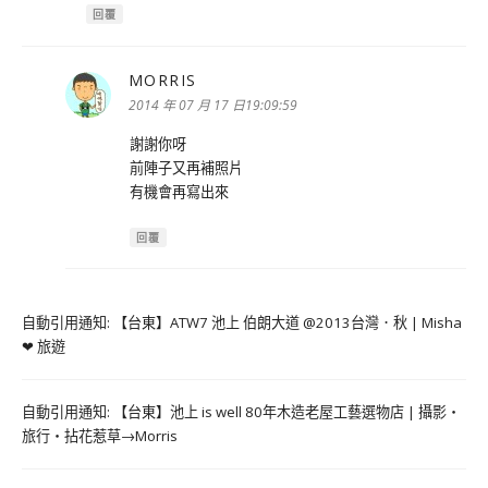
回覆
MORRIS
表
示:
2014 年 07 月 17 日19:09:59
謝謝你呀
前陣子又再補照片
有機會再寫出來
回覆
自動引用通知:
【台東】ATW7 池上 伯朗大道 @2013台灣．秋 | Misha
❤ 旅遊
自動引用通知:
【台東】池上 is well 80年木造老屋工藝選物店 | 攝影‧
旅行‧拈花惹草→Morris