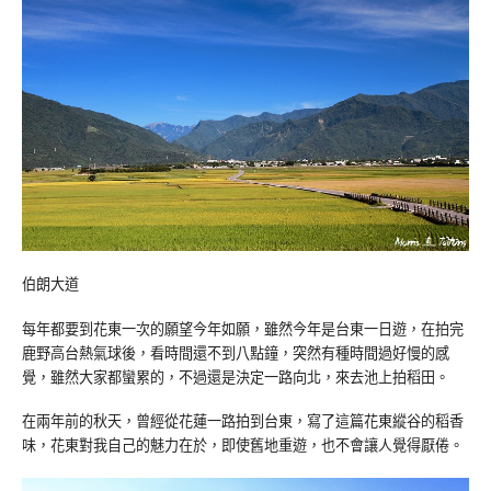
伯朗大道
每年都要到花東一次的願望今年如願，雖然今年是台東一日遊，在拍完
鹿野高台熱氣球後，看時間還不到八點鐘，突然有種時間過好慢的感
覺，雖然大家都蠻累的，不過還是決定一路向北，來去池上拍稻田。
在兩年前的秋天，曾經從花蓮一路拍到台東，寫了這篇花東縱谷的稻香
味，花東對我自己的魅力在於，即使舊地重遊，也不會讓人覺得厭倦。