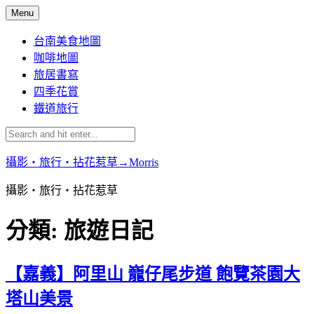
Skip
Menu
to
content
台南美食地圖
咖啡地圖
旅居書寫
四季花賞
鐵道旅行
攝影‧旅行‧拈花惹草→Morris
攝影‧旅行‧拈花惹草
分類:
旅遊日記
【嘉義】阿里山 巃仔尾步道 飽覽茶園大
塔山美景