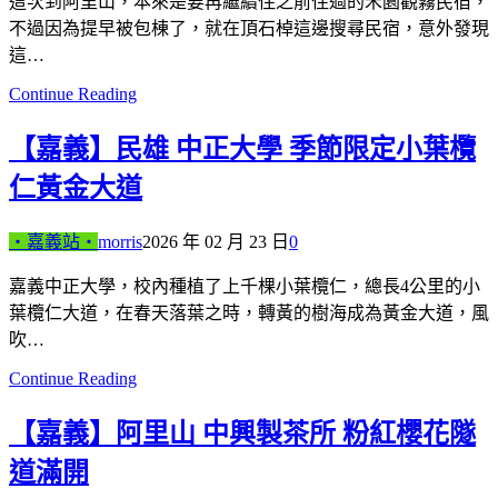
這次到阿里山，本來是要再繼續住之前住過的禾園觀霧民宿，
不過因為提早被包棟了，就在頂石棹這邊搜尋民宿，意外發現
這…
Continue Reading
【嘉義】民雄 中正大學 季節限定小葉欖
仁黃金大道
‧嘉義站‧
morris
2026 年 02 月 23 日
0
嘉義中正大學，校內種植了上千棵小葉欖仁，總長4公里的小
葉欖仁大道，在春天落葉之時，轉黃的樹海成為黃金大道，風
吹…
Continue Reading
【嘉義】阿里山 中興製茶所 粉紅櫻花隧
道滿開