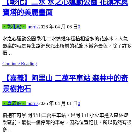
【彰化】二水 水之心運動公園 花旗木與
寶塔的美麗畫面
‧彰化站‧
morris
2026 年 04 月 06 日
0
水之心運動公園 彰化二水這幾年種植相當多的花旗木，人氣
最高的就是員集路源泉派出所前的花旗木鐵道景色，除了許多
攝…
Continue Reading
【嘉義】阿里山 二萬平車站 森林中的奇
景樹抱石
‧嘉義站‧
morris
2026 年 04 月 01 日
0
樹抱石奇景 阿里山二萬平車站，是阿里山小火車進入森林遊
樂區前，最後一個停靠的車站，因為位置絕佳，所以仍然有很
多…