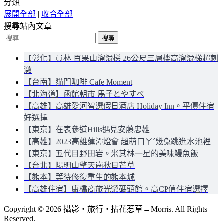
分類
展開全部
|
收合全部
搜尋站內文章
搜
尋
【彰化】員林 百果山溜滑梯 26公尺三層樓高溜滑梯超刺
關
激
鍵
【台南】貓門咖啡 Cafe Moment
字:
【北海道】函館朝市 馬子とやすべ
【高雄】高雄愛河智選假日酒店 Holiday Inn。平價住宿
好選擇
【東京】在表參道Hills遇見安藤忠雄
【高雄】2023高雄蓮潭燈會 超萌ㄇㄚˊ幾兔跳進水池裡
【東京】五代目野田岩。米其林一星的美味鰻魚飯
【台北】陽明山擎天崗秋日芒草
【熊本】等待修復重生的熊本城
【高雄住宿】康橋商旅光榮碼頭館。高CP值住宿選擇
Copyright © 2026 攝影‧旅行‧拈花惹草→Morris. All Rights
Reserved.