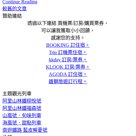
Continue Reading
較舊的文章
文
贊助連結
章
透過以下連結 買機票/訂房/購買票券，
導
可以讓我獲取小小回饋，
感謝您的支持。
覽
BOOKING 訂住宿。
Trip 訂機票住宿。
kkday 訂房/票券。
KLOOK 訂房/票券。
AGODA 訂住宿。
雄獅旅遊訂行程。
主題觀光列車
阿里山林鐵栩悅號
阿里山林鐵福森號
山嵐號．旬味列車
海風號．甜點列車
南迴鐵路 藍皮解憂號