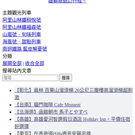
雄獅旅遊訂行程。
主題觀光列車
阿里山林鐵栩悅號
阿里山林鐵福森號
山嵐號．旬味列車
海風號．甜點列車
南迴鐵路 藍皮解憂號
分類
展開全部
|
收合全部
搜尋站內文章
搜
尋
【彰化】員林 百果山溜滑梯 26公尺三層樓高溜滑梯超刺
關
激
鍵
【台南】貓門咖啡 Cafe Moment
字:
【北海道】函館朝市 馬子とやすべ
【高雄】高雄愛河智選假日酒店 Holiday Inn。平價住宿
好選擇
【東京】在表參道Hills遇見安藤忠雄