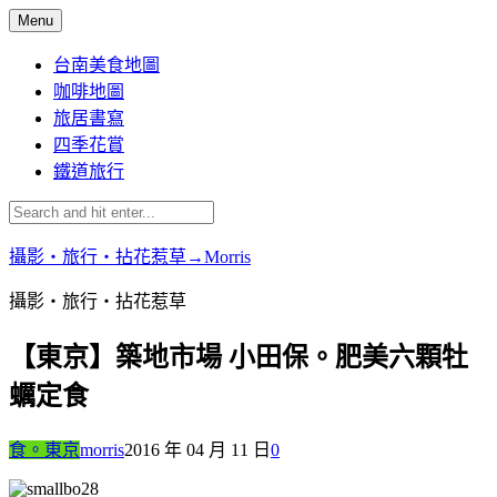
Skip
Menu
to
content
台南美食地圖
咖啡地圖
旅居書寫
四季花賞
鐵道旅行
攝影‧旅行‧拈花惹草→Morris
攝影‧旅行‧拈花惹草
【東京】築地市場 小田保。肥美六顆牡
蠣定食
食。東京
morris
2016 年 04 月 11 日
0