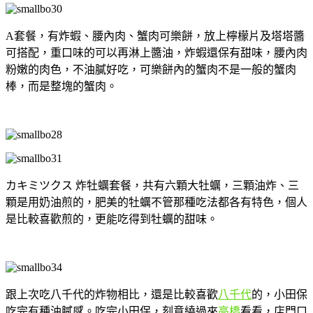
A套餐，有炸蝦、腰內肉、蟹肉可樂餅，放上檸檬片及塔塔醬
可搭配，重口味的可以再淋上醬油，炸蝦還保有甜味，腰內肉
粉嫩的肉色，不油膩好吃，可樂餅內的蟹肉不是一般的蟹肉
棒，而是整塊的蟹肉。
カキミツクス 炸牡蠣套餐，共有六顆大牡蠣，三顆油炸、三
顆是用奶油煎的，肥美的牡蠣不管那種吃法都各有特色，個人
是比較喜歡煎的，更能吃得到牡蠣的甜味。
跟上次吃八千代的炸物相比，還是比較喜歡
八千代
的，小田保
吃完有種油膩感。吃完小田保，刻意繞過來
高橋
看看，店門口