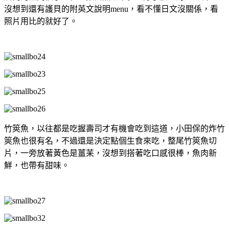
沒想到還有護貝的附英文說明menu，看不懂日文沒關係，看
照片用比的就好了。
竹筴魚，以往都是吃握壽司才有機會吃到這道，小田保的炸竹
筴魚也很有名，不過還是決定點個生食來吃，整尾竹筴魚切
片，一旁放著黃色是薑苿，沒想到搭著吃口感很棒，魚肉新
鮮，也帶有甜味。