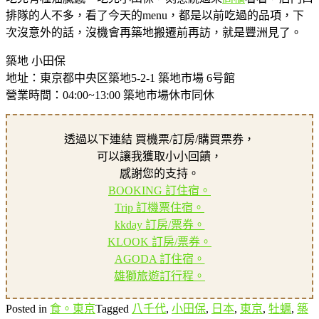
排隊的人不多，看了今天的menu，都是以前吃過的品項，下
次沒意外的話，沒機會再築地搬遷前再訪，就是豐洲見了。
築地 小田保
地址：東京都中央区築地5-2-1 築地市場 6号館
營業時間：04:00~13:00 築地市場休市同休
透過以下連結 買機票/訂房/購買票券，
可以讓我獲取小小回饋，
感謝您的支持。
BOOKING 訂住宿。
Trip 訂機票住宿。
kkday 訂房/票券。
KLOOK 訂房/票券。
AGODA 訂住宿。
雄獅旅遊訂行程。
Posted in
食。東京
Tagged
八千代
,
小田保
,
日本
,
東京
,
牡蠣
,
築