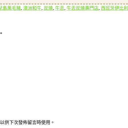
兒島黑毛豬
,
澳洲和牛
,
炭燒
,
牛舌
,
牛舌炭燒專門店
,
西班牙伊比
*
以供下次發佈留言時使用。