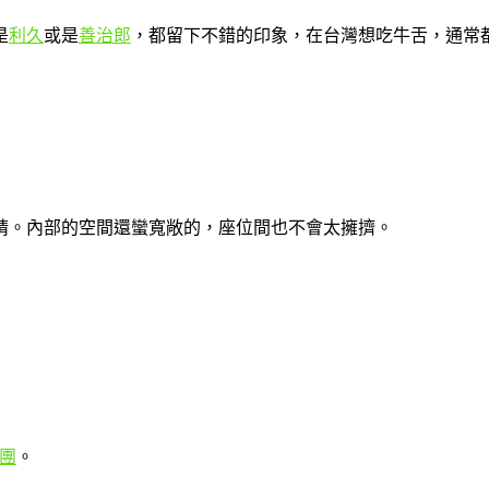
是
利久
或是
善治郎
，都留下不錯的印象，在台灣想吃牛舌，通常
睛。內部的空間還蠻寬敞的，座位間也不會太擁擠。
絲團
。