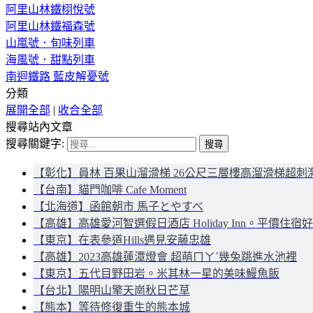
阿里山林鐵栩悅號
阿里山林鐵福森號
山嵐號．旬味列車
海風號．甜點列車
南迴鐵路 藍皮解憂號
分類
展開全部
|
收合全部
搜尋站內文章
搜尋關鍵字:
【彰化】員林 百果山溜滑梯 26公尺三層樓高溜滑梯超刺
【台南】貓門咖啡 Cafe Moment
【北海道】函館朝市 馬子とやすべ
【高雄】高雄愛河智選假日酒店 Holiday Inn。平價住宿
【東京】在表參道Hills遇見安藤忠雄
【高雄】2023高雄蓮潭燈會 超萌ㄇㄚˊ幾兔跳進水池裡
【東京】五代目野田岩。米其林一星的美味鰻魚飯
【台北】陽明山擎天崗秋日芒草
【熊本】等待修復重生的熊本城