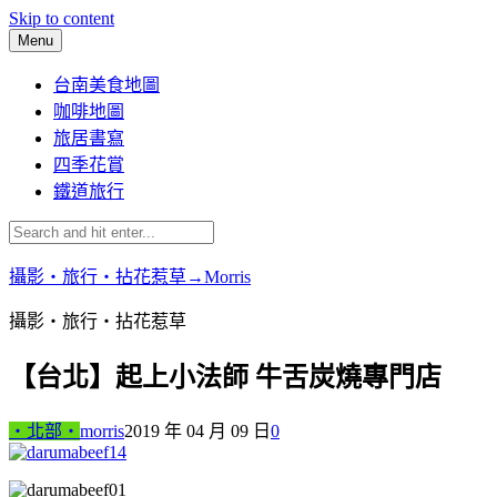
Skip to content
Menu
台南美食地圖
咖啡地圖
旅居書寫
四季花賞
鐵道旅行
攝影‧旅行‧拈花惹草→Morris
攝影‧旅行‧拈花惹草
【台北】起上小法師 牛舌炭燒專門店
‧北部‧
morris
2019 年 04 月 09 日
0