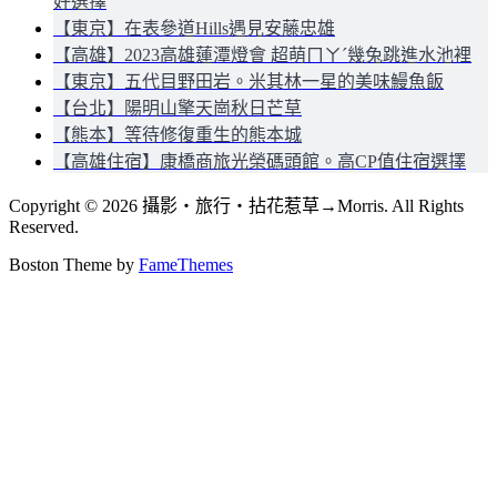
好選擇
【東京】在表參道Hills遇見安藤忠雄
【高雄】2023高雄蓮潭燈會 超萌ㄇㄚˊ幾兔跳進水池裡
【東京】五代目野田岩。米其林一星的美味鰻魚飯
【台北】陽明山擎天崗秋日芒草
【熊本】等待修復重生的熊本城
【高雄住宿】康橋商旅光榮碼頭館。高CP值住宿選擇
Copyright © 2026 攝影‧旅行‧拈花惹草→Morris. All Rights
Reserved.
Boston Theme by
FameThemes