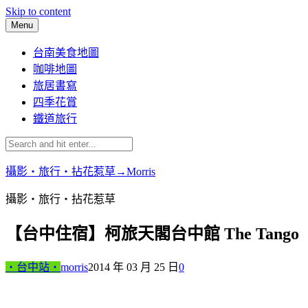
Skip to content
Menu
台南美食地圖
咖啡地圖
旅居書寫
四季花賞
鐵道旅行
攝影‧旅行‧拈花惹草→Morris
攝影‧旅行‧拈花惹草
【台中住宿】柯旅天閣台中館 The Tango
‧台中站‧
morris
2014 年 03 月 25 日
0