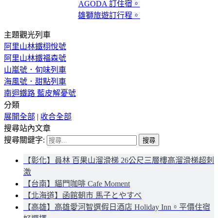
AGODA 訂住宿。
雄獅旅遊訂行程。
主題觀光列車
阿里山林鐵栩悅號
阿里山林鐵福森號
山嵐號．旬味列車
海風號．甜點列車
南迴鐵路 藍皮解憂號
分類
展開全部
|
收合全部
搜尋站內文章
搜尋關鍵字:
【彰化】員林 百果山溜滑梯 26公尺三層樓高溜滑梯超刺
激
【台南】貓門咖啡 Cafe Moment
【北海道】函館朝市 馬子とやすべ
【高雄】高雄愛河智選假日酒店 Holiday Inn。平價住宿