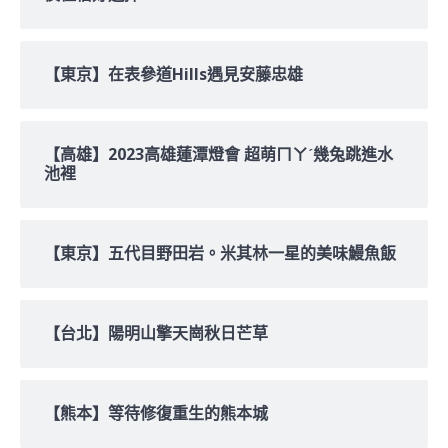
【東京】在表參道Hills遇見安藤忠雄
【高雄】2023高雄蓮潭燈會 超萌ㄇㄚˊ幾兔跳進水
池裡
【東京】五代目野田岩。米其林一星的美味鰻魚飯
【台北】陽明山擎天崗秋日芒草
【熊本】等待修復重生的熊本城