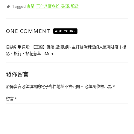
Tagged
宜蘭
,
玉仁八寶冬粉
,
礁溪
,
鴨賞
ONE COMMENT
ADD YOURS
自動引用通知:
【宜蘭】礁溪 里海咖啡 主打鮮魚料理的人氣咖啡店 | 攝
影‧旅行‧拈花惹草→Morris
發佈留言
發佈留言必須填寫的電子郵件地址不會公開。
必填欄位標示為
*
留言
*