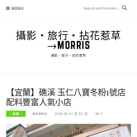
Skip
MENU
to
content
攝影‧旅行‧拈花惹草
→MORRIS
攝影‧旅行‧拈花惹草
【宜蘭】礁溪 玉仁八寶冬粉1號店
配料豐富人氣小店
‧東部‧
MORRIS
2026 年 01 月 05 日
1