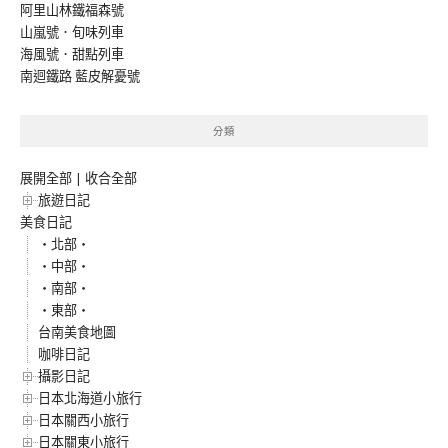
阿里山林鐵福森號
山嵐號．旬味列車
海風號．甜點列車
南迴鐵路 藍皮解憂號
分類
展開全部
|
收合全部
旅遊日記
美食日記
‧北部‧
‧中部‧
‧南部‧
‧東部‧
台南美食地圖
咖啡日記
攝影日記
日本北海道小旅行
日本關西小旅行
日本關東小旅行