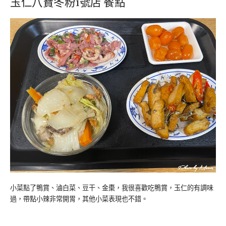
玉仁八寶冬粉1號店 餐點
小菜點了鴨賞、滷白菜、豆干、金棗，我很喜歡吃鴨賞，玉仁的有調味
過，帶點小辣非常開胃，其他小菜表現也不錯。