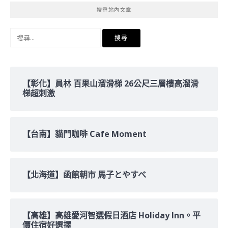
搜尋站內文章
搜
尋
關
鍵
字:
【彰化】員林 百果山溜滑梯 26公尺三層樓高溜滑
梯超刺激
【台南】貓門咖啡 Cafe Moment
【北海道】函館朝市 馬子とやすべ
【高雄】高雄愛河智選假日酒店 Holiday Inn。平
價住宿好選擇