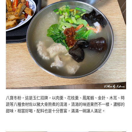
八寶冬粉，這是玉仁招牌，以肉羹、花枝羹、鳳尾蝦、金針、木耳、時
蔬等八種食材佐以豬大骨熬煮的清湯，清湯的味道果然不一樣，濃郁的
甜味，相當好喝，配料也是十分豐富，滿滿一碗讓人滿足。