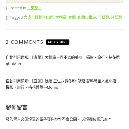
Posted in
‧東部‧
Tagged
大成羊排麵牛肉麵
,
大麵章
,
宜蘭
,
宜蘭火車站
,
羊排麵
,
賭博麵
2 COMMENTS
ADD YOURS
自動引用通知:
【宜蘭】大麵章。回不去的美味 | 攝影‧旅行‧拈花惹
草→Morris
自動引用通知:
【宜蘭】礁溪 玉仁八寶冬粉1號店 配料豐富人氣小店 |
攝影‧旅行‧拈花惹草→Morris
發佈留言
發佈留言必須填寫的電子郵件地址不會公開。
必填欄位標示為
*