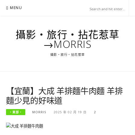
Skip
MENU
to
content
攝影‧旅行‧拈花惹草
→MORRIS
攝影‧旅行‧拈花惹草
【宜蘭】大成 羊排麵牛肉麵 羊排
麵少見的好味道
‧東部‧
MORRIS
2025 年 02 月 19 日
2