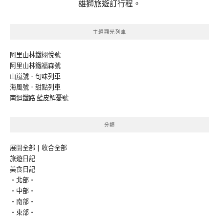
雄獅旅遊訂行程。
主題觀光列車
阿里山林鐵栩悅號
阿里山林鐵福森號
山嵐號．旬味列車
海風號．甜點列車
南迴鐵路 藍皮解憂號
分類
展開全部
|
收合全部
旅遊日記
美食日記
‧北部‧
‧中部‧
‧南部‧
‧東部‧