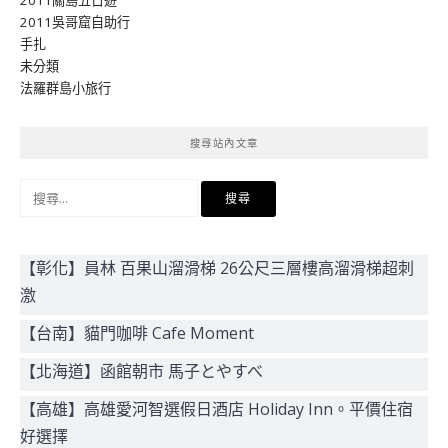
2011關島五日遊
2011吳哥窟自助行
手扎
未分類
法羅群島小旅行
搜尋站內文章
搜
尋
關
鍵
【彰化】員林 百果山溜滑梯 26公尺三層樓高溜滑梯超刺
字:
激
【台南】貓門咖啡 Cafe Moment
【北海道】函館朝市 馬子とやすべ
【高雄】高雄愛河智選假日酒店 Holiday Inn。平價住宿
好選擇