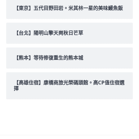
【東京】五代目野田岩。米其林一星的美味鰻魚飯
【台北】陽明山擎天崗秋日芒草
【熊本】等待修復重生的熊本城
【高雄住宿】康橋商旅光榮碼頭館。高CP值住宿選
擇