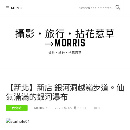
Skip
MENU
to
content
攝影‧旅行‧拈花惹草
→MORRIS
攝影‧旅行‧拈花惹草
【新北】新店 銀河洞越嶺步道。仙
氣滿滿的銀河瀑布
‧台北站‧
MORRIS
2023 年 09 月 11 日
0