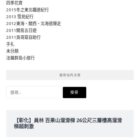
四季花賞
2015冬之東北鐵道紀行
2013 雪見紀行
2012東海、關西、北海道爆走
2011關島五日遊
2011吳哥窟自助行
手扎
未分類
法羅群島小旅行
搜尋站內文章
搜
尋
關
鍵
字:
【彰化】員林 百果山溜滑梯 26公尺三層樓高溜滑
梯超刺激