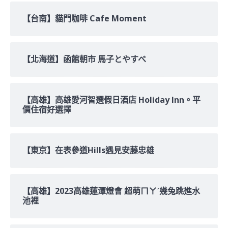
【台南】貓門咖啡 Cafe Moment
【北海道】函館朝市 馬子とやすべ
【高雄】高雄愛河智選假日酒店 Holiday Inn。平
價住宿好選擇
【東京】在表參道Hills遇見安藤忠雄
【高雄】2023高雄蓮潭燈會 超萌ㄇㄚˊ幾兔跳進水
池裡