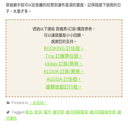
穿過廟宇就可以近距離的欣賞到瀑布直瀉的畫面，記得挑選下過雨的日
子，水量才多。
透過以下連結 買機票/訂房/購買票券，
可以讓我獲取小小回饋，
感謝您的支持。
BOOKING 訂住宿。
Trip 訂機票住宿。
kkday 訂房/票券。
KLOOK 訂房/票券。
AGODA 訂住宿。
雄獅旅遊訂行程。
Posted in
‧台北站‧
Tagged
新北
,
新洞
,
貓空
,
銀河洞
,
銀河洞純陽宮
,
銀河洞越嶺步道
,
銀
河瀑布