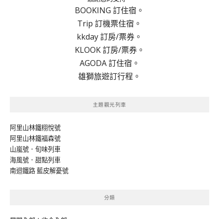
BOOKING 訂住宿。
Trip 訂機票住宿。
kkday 訂房/票券。
KLOOK 訂房/票券。
AGODA 訂住宿。
雄獅旅遊訂行程。
主題觀光列車
阿里山林鐵栩悅號
阿里山林鐵福森號
山嵐號．旬味列車
海風號．甜點列車
南迴鐵路 藍皮解憂號
分類