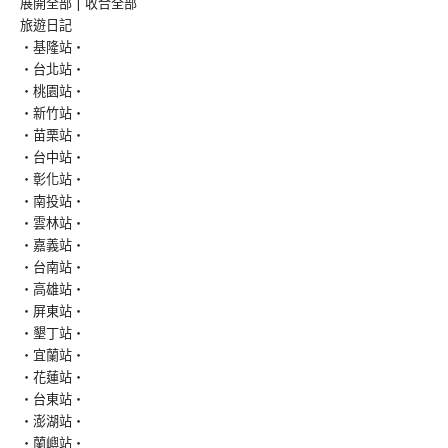
展開全部
|
收合全部
旅遊日記
‧基隆站‧
‧台北站‧
‧桃園站‧
‧新竹站‧
‧苗栗站‧
‧台中站‧
‧彰化站‧
‧南投站‧
‧雲林站‧
‧嘉義站‧
‧台南站‧
‧高雄站‧
‧屏東站‧
‧墾丁站‧
‧宜蘭站‧
‧花蓮站‧
‧台東站‧
‧澎湖站‧
‧蘭嶼站‧