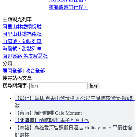
雄獅旅遊訂行程。
主題觀光列車
阿里山林鐵栩悅號
阿里山林鐵福森號
山嵐號．旬味列車
海風號．甜點列車
南迴鐵路 藍皮解憂號
分類
展開全部
|
收合全部
搜尋站內文章
搜尋關鍵字:
【彰化】員林 百果山溜滑梯 26公尺三層樓高溜滑梯超刺
激
【台南】貓門咖啡 Cafe Moment
【北海道】函館朝市 馬子とやすべ
【高雄】高雄愛河智選假日酒店 Holiday Inn。平價住宿
好選擇