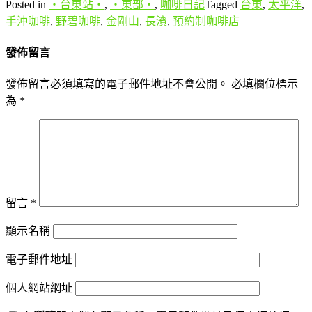
Posted in
‧台東站‧
,
‧東部‧
,
咖啡日記
Tagged
台東
,
太平洋
,
手沖咖啡
,
野碧咖啡
,
金剛山
,
長濱
,
預約制咖啡店
發佈留言
發佈留言必須填寫的電子郵件地址不會公開。
必填欄位標示
為
*
留言
*
顯示名稱
電子郵件地址
個人網站網址