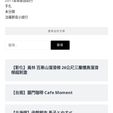
2011吳哥窟自助行
手扎
未分類
法羅群島小旅行
搜尋站內文章
搜
尋
關
鍵
字:
【彰化】員林 百果山溜滑梯 26公尺三層樓高溜滑
梯超刺激
【台南】貓門咖啡 Cafe Moment
【北海道】函館朝市 馬子とやすべ