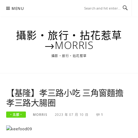
Skip
MENU
to
content
攝影‧旅行‧拈花惹草
→MORRIS
攝影‧旅行‧拈花惹草
【基隆】孝三路小吃 三角窗麵擔
孝三路大腸圈
‧北部‧
MORRIS
2023 年 07 月 10 日
1