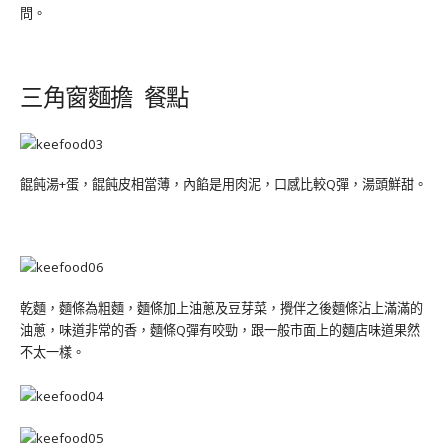
問。
三角窗麵擔 餐點
餛飩湯+蛋，餛飩皮相當薄，內餡是用肉泥，口感比較Q彈，湯頭鮮甜。
乾麵，麵條為粗麵，麵條加上油蔥及豆芽菜，攪伴之後麵條沾上滿滿的
油蔥，味道非常的香，麵條Q彈有咬勁，跟一般市面上的麵店味道果然
不太一樣。