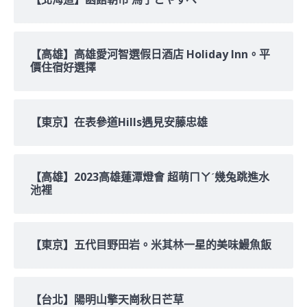
【高雄】高雄愛河智選假日酒店 Holiday Inn。平
價住宿好選擇
【東京】在表參道Hills遇見安藤忠雄
【高雄】2023高雄蓮潭燈會 超萌ㄇㄚˊ幾兔跳進水
池裡
【東京】五代目野田岩。米其林一星的美味鰻魚飯
【台北】陽明山擎天崗秋日芒草