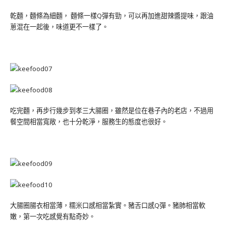
乾麵，麵條為細麵， 麵條一樣Q彈有勁，可以再加進甜辣醬提味，跟油
蔥混在一起後，味道更不一樣了。
吃完麵，再步行幾步到孝三大腸圈，雖然是位在巷子內的老店，不過用
餐空間相當寬敞，也十分乾淨，服務生的態度也很好。
大腸圈腸衣相當薄，糯米口感相當紮實。豬舌口感Q彈。豬肺相當軟
嫩，第一次吃感覺有點奇妙。