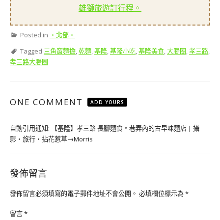
雄獅旅遊訂行程。
Posted in
‧北部‧
Tagged
三角窗麵擔
,
乾麵
,
基隆
,
基隆小吃
,
基隆美食
,
大腸圈
,
孝三路
,
孝三路大腸圈
ONE COMMENT
ADD YOURS
自動引用通知:
【基隆】孝三路 長腳麵食。巷弄內的古早味麵店 | 攝
影‧旅行‧拈花惹草→Morris
發佈留言
發佈留言必須填寫的電子郵件地址不會公開。
必填欄位標示為
*
留言
*