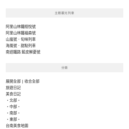
主題觀光列車
阿里山林鐵栩悅號
阿里山林鐵福森號
山嵐號．旬味列車
海風號．甜點列車
南迴鐵路 藍皮解憂號
分類
展開全部
|
收合全部
旅遊日記
美食日記
‧北部‧
‧中部‧
‧南部‧
‧東部‧
台南美食地圖