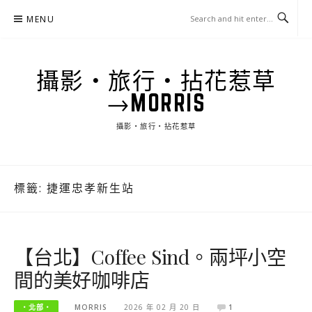
Skip
MENU
to
content
攝影‧旅行‧拈花惹草
→MORRIS
攝影‧旅行‧拈花惹草
標籤:
捷運忠孝新生站
【台北】Coffee Sind。兩坪小空
間的美好咖啡店
‧北部‧
MORRIS
2026 年 02 月 20 日
1