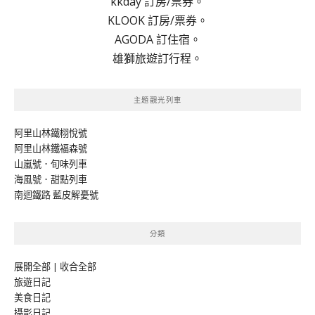
kkday 訂房/票券。
KLOOK 訂房/票券。
AGODA 訂住宿。
雄獅旅遊訂行程。
主題觀光列車
阿里山林鐵栩悅號
阿里山林鐵福森號
山嵐號．旬味列車
海風號．甜點列車
南迴鐵路 藍皮解憂號
分類
展開全部
|
收合全部
旅遊日記
美食日記
攝影日記