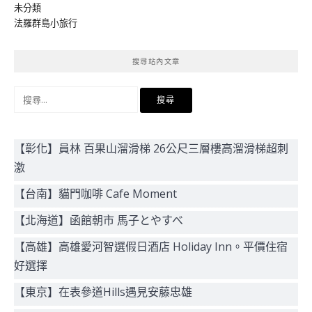
未分類
法羅群島小旅行
搜尋站內文章
搜
尋
關
鍵
【彰化】員林 百果山溜滑梯 26公尺三層樓高溜滑梯超刺
字:
激
【台南】貓門咖啡 Cafe Moment
【北海道】函館朝市 馬子とやすべ
【高雄】高雄愛河智選假日酒店 Holiday Inn。平價住宿
好選擇
【東京】在表參道Hills遇見安藤忠雄