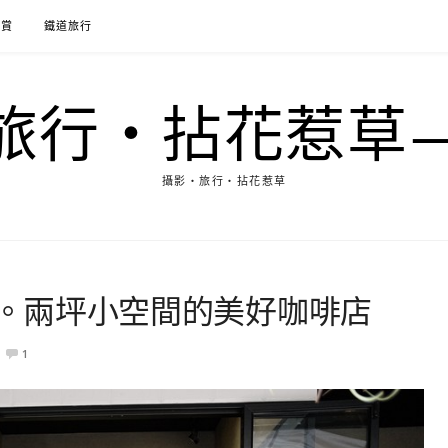
花賞
鐵道旅行
行‧拈花惹草→M
攝影‧旅行‧拈花惹草
Sind。兩坪小空間的美好咖啡店
1