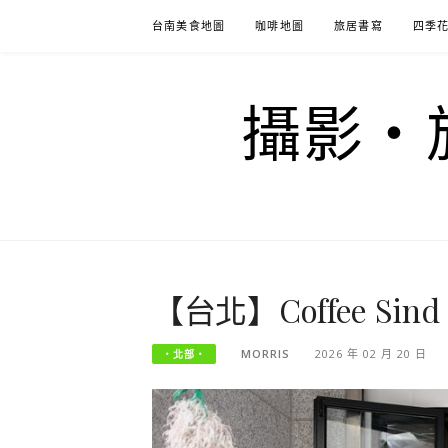
Skip
台南美食地圖
咖啡地圖
旅居書寫
四季
to
content
攝影‧旅
【台北】Coffee 
MORRIS
2026 年 02 月 20 日
‧北部‧