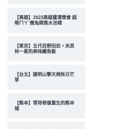
【高雄】2023高雄蓮潭燈會 超
萌ㄇㄚˊ幾兔跳進水池裡
【東京】五代目野田岩。米其
林一星的美味鰻魚飯
【台北】陽明山擎天崗秋日芒
草
【熊本】等待修復重生的熊本
城