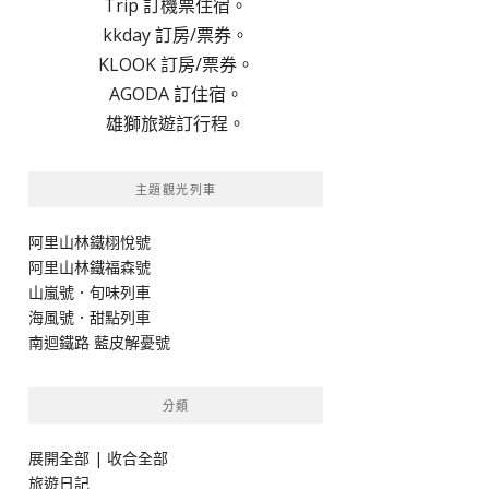
Trip 訂機票住宿。
kkday 訂房/票券。
KLOOK 訂房/票券。
AGODA 訂住宿。
雄獅旅遊訂行程。
主題觀光列車
阿里山林鐵栩悅號
阿里山林鐵福森號
山嵐號．旬味列車
海風號．甜點列車
南迴鐵路 藍皮解憂號
分類
展開全部
|
收合全部
旅遊日記