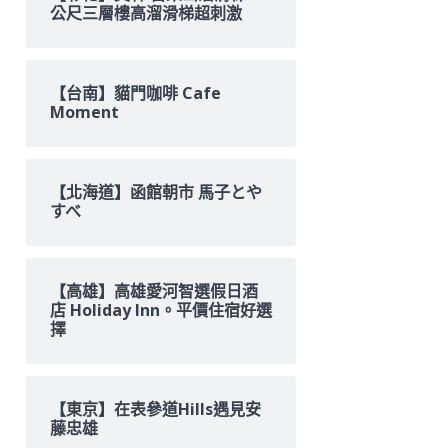
公尺三層樓高溜滑梯超刺激
【台南】貓門咖啡 Cafe
Moment
【北海道】函館朝市 馬子とや
すべ
【高雄】高雄愛河智選假日酒
店 Holiday Inn。平價住宿好選
擇
【東京】在表參道Hills遇見安
藤忠雄