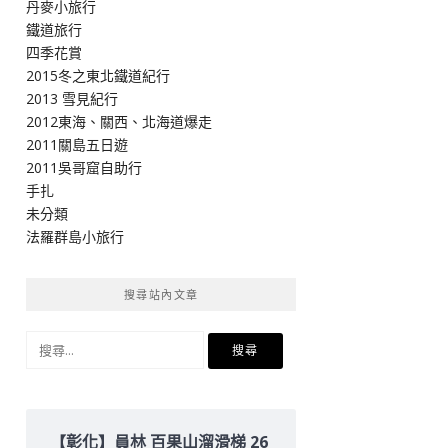
丹麥小旅行
鐵道旅行
四季花賞
2015冬之東北鐵道紀行
2013 雪見紀行
2012東海、關西、北海道爆走
2011關島五日遊
2011吳哥窟自助行
手扎
未分類
法羅群島小旅行
搜尋站內文章
搜
尋
關
鍵
字:
【彰化】員林 百果山溜滑梯 26