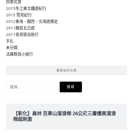
四季花賞
2015冬之東北鐵道紀行
2013 雪見紀行
2012東海、關西、北海道爆走
2011關島五日遊
2011吳哥窟自助行
手扎
未分類
法羅群島小旅行
搜尋站內文章
搜
尋
關
鍵
字:
【彰化】員林 百果山溜滑梯 26公尺三層樓高溜滑
梯超刺激