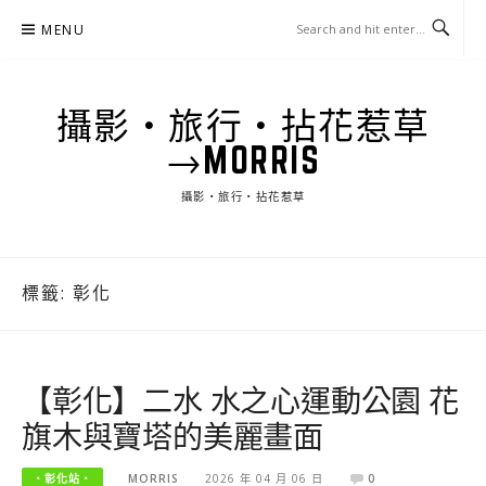
Skip
MENU
to
content
攝影‧旅行‧拈花惹草
→MORRIS
攝影‧旅行‧拈花惹草
標籤:
彰化
【彰化】二水 水之心運動公園 花
旗木與寶塔的美麗畫面
‧彰化站‧
MORRIS
2026 年 04 月 06 日
0