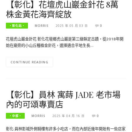
【彰化】花壇虎山巖金針花 8萬
株金黃花海齊綻放
‧彰化站‧
MORRIS
2025 年 05 月 03 日
0
花壇虎山巖金針花 彰化花壇鄉虎山巖是第三級縣定古蹟，從2018年開
始在廟旁的小山丘種植金針花，選擇適合平地生長…
CONTINUE READING
【彰化】員林 寓蒔 JADE 老市場
內的可頌專賣店
‧中部‧
MORRIS
2025 年 04 月 16 日
0
彰化 員林影城外側騎樓有許多小吃店，而在內部近幾年開始有一些店家