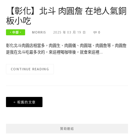
【彰化】北斗 肉圓詹 在地人氣銅
板小吃
‧中部‧
MORRIS
2025 年 03 月 19 日
0
彰化北斗肉圓店相當多，肉圓生、肉圓儀、肉圓瑞、肉圓詹等，肉圓詹
是我在北斗吃最多次的，來這裡喝咖啡後，就會來這裡…
CONTINUE READING
文
較舊的文章
章
導
覽
贊助連結