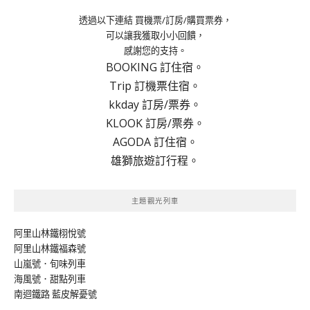
透過以下連結 買機票/訂房/購買票券，
可以讓我獲取小小回饋，
感謝您的支持。
BOOKING 訂住宿。
Trip 訂機票住宿。
kkday 訂房/票券。
KLOOK 訂房/票券。
AGODA 訂住宿。
雄獅旅遊訂行程。
主題觀光列車
阿里山林鐵栩悅號
阿里山林鐵福森號
山嵐號．旬味列車
海風號．甜點列車
南迴鐵路 藍皮解憂號