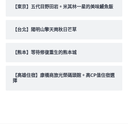
【東京】五代目野田岩。米其林一星的美味鰻魚飯
【台北】陽明山擎天崗秋日芒草
【熊本】等待修復重生的熊本城
【高雄住宿】康橋商旅光榮碼頭館。高CP值住宿選
擇