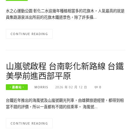
水之心運動公園 彰化二水這幾年種植相當多的花旗木，人氣最高的就是
員集路源泉派出所前的花旗木鐵道景色，除了許多攝…
CONTINUE READING
山嵐號啟程 台南彰化新路線 台鐵
美學前進西部平原
‧嘉義站‧
MORRIS
2026 年 02 月 12 日
0
台鐵近年推出的海風號及山嵐號觀光列車，由雄獅旅遊經營，都得到相
當不錯的評價，所以一直都有不錯的搭乘率。 海風號…
CONTINUE READING