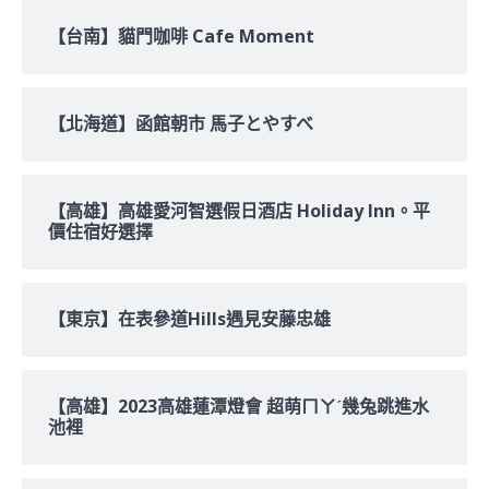
【台南】貓門咖啡 Cafe Moment
【北海道】函館朝市 馬子とやすべ
【高雄】高雄愛河智選假日酒店 Holiday Inn。平
價住宿好選擇
【東京】在表參道Hills遇見安藤忠雄
【高雄】2023高雄蓮潭燈會 超萌ㄇㄚˊ幾兔跳進水
池裡