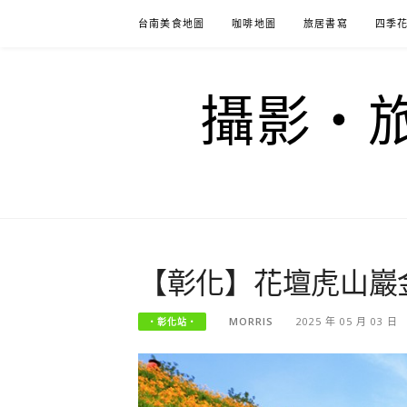
Skip
台南美食地圖
咖啡地圖
旅居書寫
四季
to
content
攝影‧旅
【彰化】花壇虎山巖
MORRIS
2025 年 05 月 03 日
‧彰化站‧