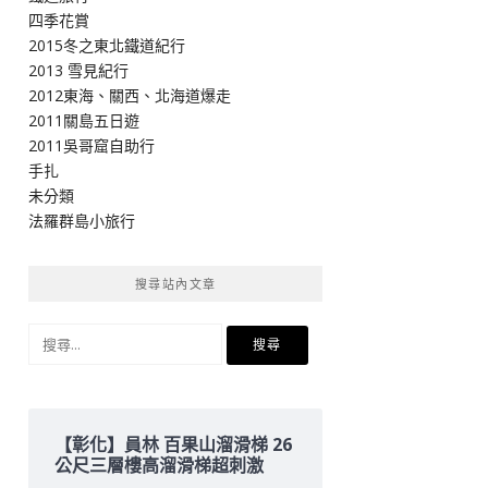
四季花賞
2015冬之東北鐵道紀行
2013 雪見紀行
2012東海、關西、北海道爆走
2011關島五日遊
2011吳哥窟自助行
手扎
未分類
法羅群島小旅行
搜尋站內文章
搜
尋
關
鍵
字:
【彰化】員林 百果山溜滑梯 26
公尺三層樓高溜滑梯超刺激