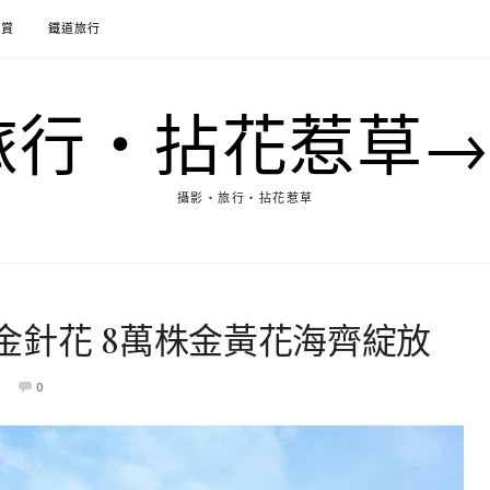
花賞
鐵道旅行
行‧拈花惹草→M
攝影‧旅行‧拈花惹草
金針花 8萬株金黃花海齊綻放
0