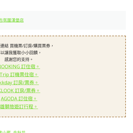
復古氛圍漢堡店
連結 買機票/訂房/購買票券，
可以讓我獲取小小回饋，
感謝您的支持。
BOOKING 訂住宿。
Trip 訂機票住宿。
kkday 訂房/票券。
KLOOK 訂房/票券。
AGODA 訂住宿。
雄獅旅遊訂行程。
虎山巖
,
金針花