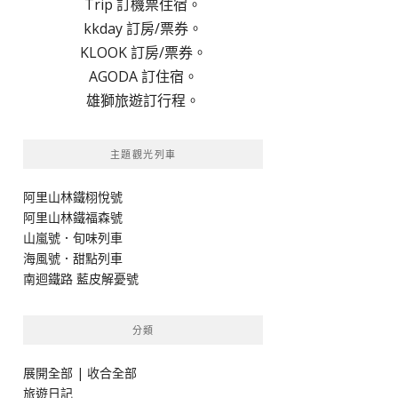
Trip 訂機票住宿。
kkday 訂房/票券。
KLOOK 訂房/票券。
AGODA 訂住宿。
雄獅旅遊訂行程。
主題觀光列車
阿里山林鐵栩悅號
阿里山林鐵福森號
山嵐號．旬味列車
海風號．甜點列車
南迴鐵路 藍皮解憂號
分類
展開全部
|
收合全部
旅遊日記