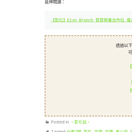
延伸閱讀：
【彰化】Eiyo Brunch 賀賀營養合作社 
透過以下
Posted in
‧彰化站‧
Tagged
台東7號
,
彰化
,
花壇
,
花蓮
,
虎山岩
,