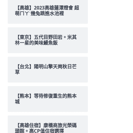
【高雄】2023高雄蓮潭燈會 超
萌ㄇㄚˊ幾兔跳進水池裡
【東京】五代目野田岩。米其
林一星的美味鰻魚飯
【台北】陽明山擎天崗秋日芒
草
【熊本】等待修復重生的熊本
城
【高雄住宿】康橋商旅光榮碼
頭館。高CP值住宿選擇