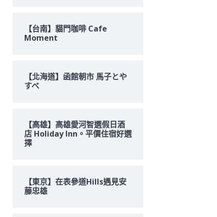
【台南】貓門咖啡 Cafe
Moment
【北海道】函館朝市 馬子とや
すべ
【高雄】高雄愛河智選假日酒
店 Holiday Inn。平價住宿好選
擇
【東京】在表參道Hills遇見安
藤忠雄