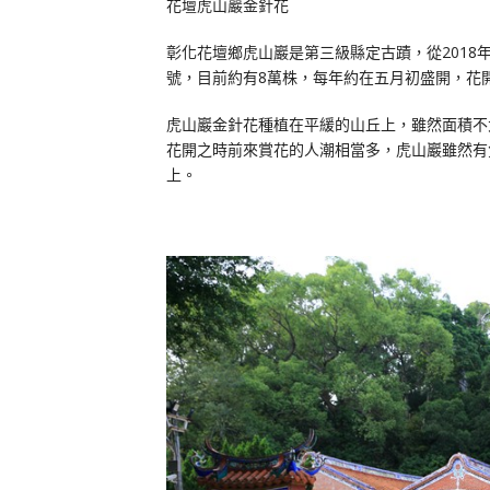
花壇虎山巖金針花
彰化花壇鄉虎山巖是第三級縣定古蹟，從2018
號，目前約有8萬株，每年約在五月初盛開，花
虎山巖金針花種植在平緩的山丘上，雖然面積不
花開之時前來賞花的人潮相當多，虎山巖雖然有
上。