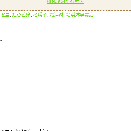
雄獅旅遊訂行程。
洗濯屋
,
紅心芭樂
,
老房子
,
霜淇淋
,
霜淇淋專賣店
*