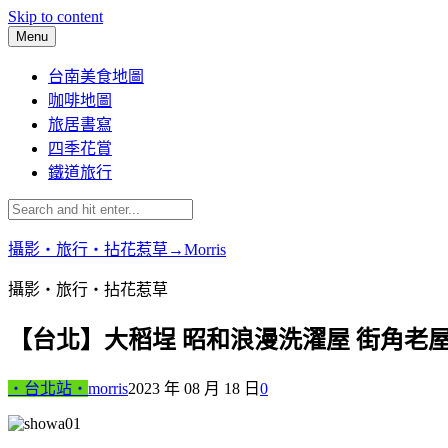
Skip to content
Menu
台南美食地圖
咖啡地圖
旅居書寫
四季花賞
鐵道旅行
攝影‧旅行‧拈花惹草→Morris
攝影‧旅行‧拈花惹草
【台北】大稻埕 昭和浪漫洗濯屋 街角老
‧台北站‧
morris
2023 年 08 月 18 日
0