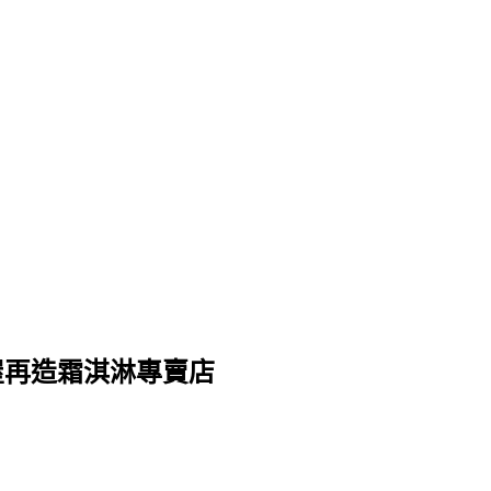
屋再造霜淇淋專賣店