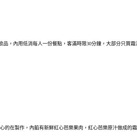
有飲品，內用低消每人一份餐點，客滿時限30分鐘，大部分只買
用心的在製作，內餡有新鮮紅心芭樂果肉，紅心芭樂原汁做成的