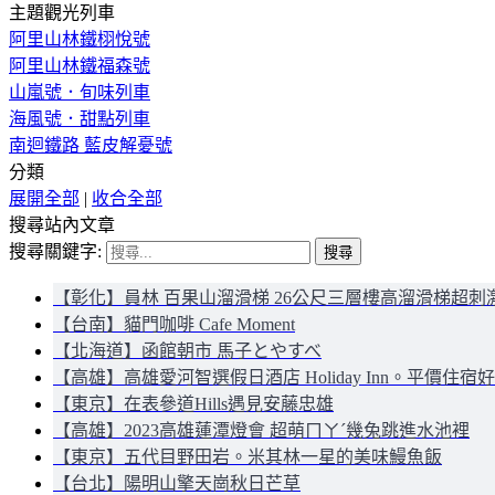
主題觀光列車
阿里山林鐵栩悅號
阿里山林鐵福森號
山嵐號．旬味列車
海風號．甜點列車
南迴鐵路 藍皮解憂號
分類
展開全部
|
收合全部
搜尋站內文章
搜尋關鍵字:
【彰化】員林 百果山溜滑梯 26公尺三層樓高溜滑梯超刺
【台南】貓門咖啡 Cafe Moment
【北海道】函館朝市 馬子とやすべ
【高雄】高雄愛河智選假日酒店 Holiday Inn。平價住宿
【東京】在表參道Hills遇見安藤忠雄
【高雄】2023高雄蓮潭燈會 超萌ㄇㄚˊ幾兔跳進水池裡
【東京】五代目野田岩。米其林一星的美味鰻魚飯
【台北】陽明山擎天崗秋日芒草