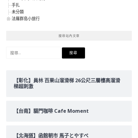
手扎
未分類
法羅群島小旅行
搜尋站內文章
搜
尋
關
鍵
字:
【彰化】員林 百果山溜滑梯 26公尺三層樓高溜滑
梯超刺激
【台南】貓門咖啡 Cafe Moment
【北海道】函館朝市 馬子とやすべ