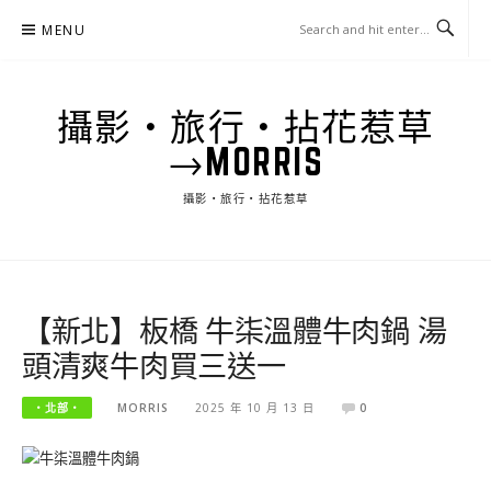
Skip
MENU
to
content
攝影‧旅行‧拈花惹草
→MORRIS
攝影‧旅行‧拈花惹草
【新北】板橋 牛柒溫體牛肉鍋 湯
頭清爽牛肉買三送一
‧北部‧
MORRIS
2025 年 10 月 13 日
0