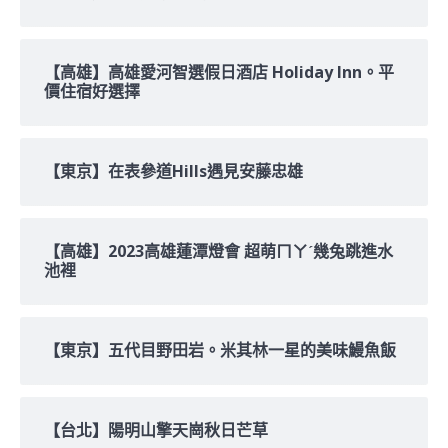
【高雄】高雄愛河智選假日酒店 Holiday Inn。平
價住宿好選擇
【東京】在表參道Hills遇見安藤忠雄
【高雄】2023高雄蓮潭燈會 超萌ㄇㄚˊ幾兔跳進水
池裡
【東京】五代目野田岩。米其林一星的美味鰻魚飯
【台北】陽明山擎天崗秋日芒草