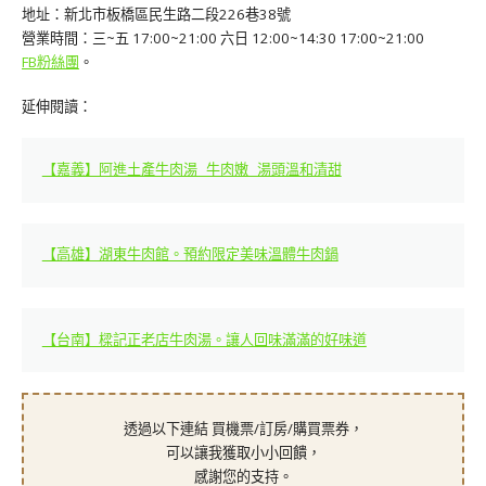
地址：新北市板橋區民生路二段226巷38號
營業時間：三~五 17:00~21:00 六日 12:00~14:30 17:00~21:00
FB粉絲團
。
延伸閱讀：
【嘉義】阿進土產牛肉湯 牛肉嫩 湯頭溫和清甜
【高雄】湖東牛肉館。預約限定美味溫體牛肉鍋
【台南】樑記正老店牛肉湯。讓人回味滿滿的好味道
透過以下連結 買機票/訂房/購買票券，
可以讓我獲取小小回饋，
感謝您的支持。