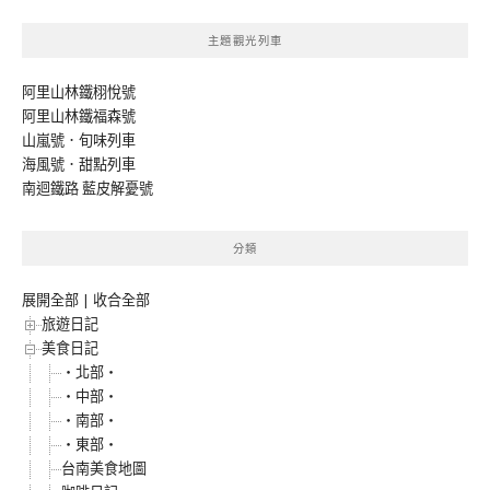
主題觀光列車
阿里山林鐵栩悅號
阿里山林鐵福森號
山嵐號．旬味列車
海風號．甜點列車
南迴鐵路 藍皮解憂號
分類
展開全部
|
收合全部
旅遊日記
美食日記
‧北部‧
‧中部‧
‧南部‧
‧東部‧
台南美食地圖