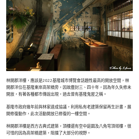
林開郡洋樓，應該是2022基隆城市博覽會話題性最高的開放空間，林
開郡洋位在基隆東岸高架橋旁，因故塵封三、四十年，因為年久失修未
開放，有著各種都市傳說出現，過去曾有基隆鬼屋之稱。
基隆市政府幾年前與林家達成協議，利用私有老建築保留再生計畫，展
開修復動作，此次活動開放已修復的一樓空間。
林開郡洋樓是西方古典式建築，頂樓還有空中庭園及八角穹頂塔樓，很
可惜的因為高架橋建築，阻擋了大部分的視野。