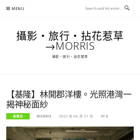
Skip
MENU
to
content
攝影‧旅行‧拈花惹草
→MORRIS
攝影‧旅行‧拈花惹草
【基隆】林開郡洋樓。光照港灣一
揭神秘面紗
‧基隆站‧
MORRIS
2023 年 06 月 21 日
0