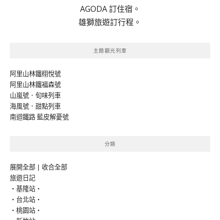
AGODA 訂住宿。
雄獅旅遊訂行程。
主題觀光列車
阿里山林鐵栩悅號
阿里山林鐵福森號
山嵐號．旬味列車
海風號．甜點列車
南迴鐵路 藍皮解憂號
分類
展開全部
|
收合全部
旅遊日記
‧基隆站‧
‧台北站‧
‧桃園站‧