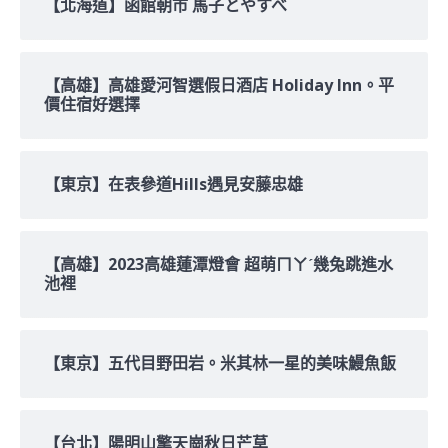
【北海道】函館朝市 馬子とやすべ
【高雄】高雄愛河智選假日酒店 Holiday Inn。平
價住宿好選擇
【東京】在表參道Hills遇見安藤忠雄
【高雄】2023高雄蓮潭燈會 超萌ㄇㄚˊ幾兔跳進水
池裡
【東京】五代目野田岩。米其林一星的美味鰻魚飯
【台北】陽明山擎天崗秋日芒草