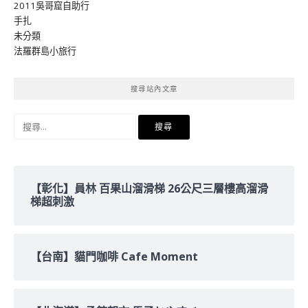
2011吳哥窟自助行
手扎
未分類
法羅群島小旅行
搜尋站內文章
搜
尋
關
鍵
字:
【彰化】員林 百果山溜滑梯 26公尺三層樓高溜滑
梯超刺激
【台南】貓門咖啡 Cafe Moment