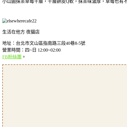
小山園抹茶草莓千層，千層餅皮Q軟，抹茶味濃厚，草莓也有
生活在他方 夜貓店
地址：台北市文山區指南路三段40巷8-5號
營業時間：四~日 12:00~02:00
FB粉絲團
。