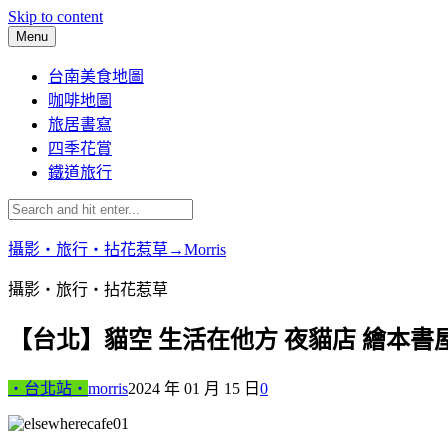
Skip to content
Menu
台南美食地圖
咖啡地圖
旅居書寫
四季花賞
鐵道旅行
攝影‧旅行‧拈花惹草→Morris
攝影‧旅行‧拈花惹草
【台北】貓空 生活在他方 夜貓店 繪本書
‧台北站‧
morris
2024 年 01 月 15 日
0