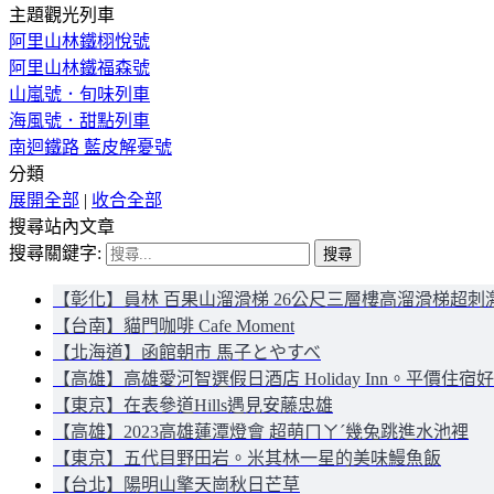
主題觀光列車
阿里山林鐵栩悅號
阿里山林鐵福森號
山嵐號．旬味列車
海風號．甜點列車
南迴鐵路 藍皮解憂號
分類
展開全部
|
收合全部
搜尋站內文章
搜尋關鍵字:
【彰化】員林 百果山溜滑梯 26公尺三層樓高溜滑梯超刺
【台南】貓門咖啡 Cafe Moment
【北海道】函館朝市 馬子とやすべ
【高雄】高雄愛河智選假日酒店 Holiday Inn。平價住宿
【東京】在表參道Hills遇見安藤忠雄
【高雄】2023高雄蓮潭燈會 超萌ㄇㄚˊ幾兔跳進水池裡
【東京】五代目野田岩。米其林一星的美味鰻魚飯
【台北】陽明山擎天崗秋日芒草