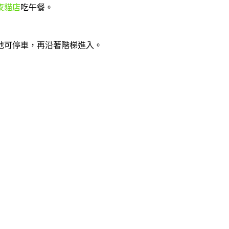
夜貓店
吃午餐。
地可停車，再沿著階梯進入。