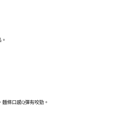
品。
，麵條口感Q彈有咬勁。