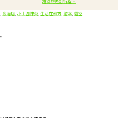
雄獅旅遊訂行程。
北
,
夜貓店
,
小山園抹茶
,
生活在他方
,
繪本
,
貓空
*