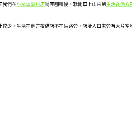
天我們在
小廢墟湖村店
喝完咖啡後，就開車上山來到
生活在他方
比較少，生活在他方夜貓店不在馬路旁，店址入口處旁有大片空