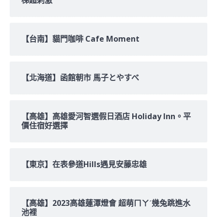
【台南】貓門咖啡 Cafe Moment
【北海道】函館朝市 馬子とやすべ
【高雄】高雄愛河智選假日酒店 Holiday Inn。平
價住宿好選擇
【東京】在表參道Hills遇見安藤忠雄
【高雄】2023高雄蓮潭燈會 超萌ㄇㄚˊ幾兔跳進水
池裡