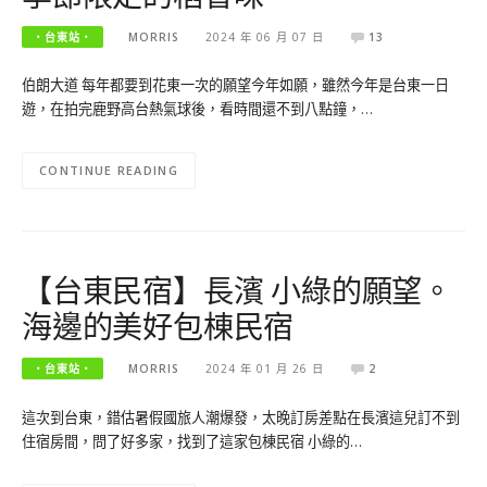
‧台東站‧
MORRIS
2024 年 06 月 07 日
13
伯朗大道 每年都要到花東一次的願望今年如願，雖然今年是台東一日
遊，在拍完鹿野高台熱氣球後，看時間還不到八點鐘，…
CONTINUE READING
【台東民宿】長濱 小綠的願望。
海邊的美好包棟民宿
‧台東站‧
MORRIS
2024 年 01 月 26 日
2
這次到台東，錯估暑假國旅人潮爆發，太晚訂房差點在長濱這兒訂不到
住宿房間，問了好多家，找到了這家包棟民宿 小綠的…