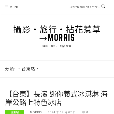
Skip
MENU
to
content
攝影‧旅行‧拈花惹草
→MORRIS
攝影‧旅行‧拈花惹草
分類:
‧台東站‧
【台東】長濱 迷你義式冰淇淋 海
岸公路上特色冰店
‧台東站‧
MORRIS
2024 年 09 月 02 日
0