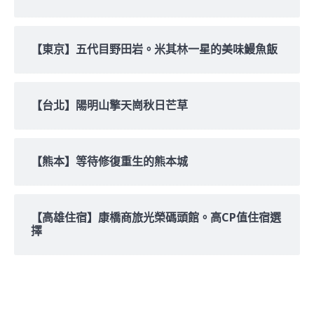
【東京】五代目野田岩。米其林一星的美味鰻魚飯
【台北】陽明山擎天崗秋日芒草
【熊本】等待修復重生的熊本城
【高雄住宿】康橋商旅光榮碼頭館。高CP值住宿選
擇