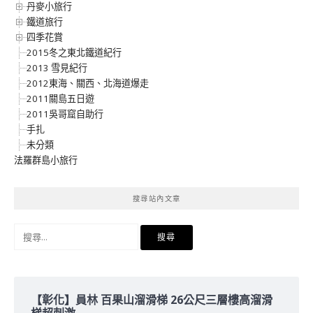
丹麥小旅行
鐵道旅行
四季花賞
2015冬之東北鐵道紀行
2013 雪見紀行
2012東海、關西、北海道爆走
2011關島五日遊
2011吳哥窟自助行
手扎
未分類
法羅群島小旅行
搜尋站內文章
搜
尋
關
鍵
字:
【彰化】員林 百果山溜滑梯 26公尺三層樓高溜滑
梯超刺激