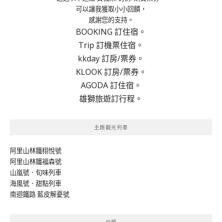
可以讓我獲取小小回饋，
感謝您的支持。
BOOKING 訂住宿。
Trip 訂機票住宿。
kkday 訂房/票券。
KLOOK 訂房/票券。
AGODA 訂住宿。
雄獅旅遊訂行程。
主題觀光列車
阿里山林鐵栩悅號
阿里山林鐵福森號
山嵐號．旬味列車
海風號．甜點列車
南迴鐵路 藍皮解憂號
分類