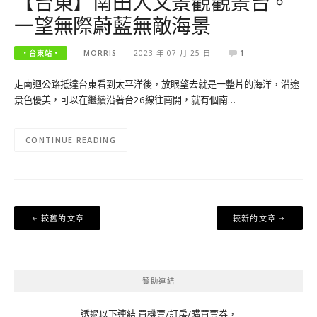
【台東】南田人文景觀觀景台。
一望無際蔚藍無敵海景
‧台東站‧
MORRIS
2023 年 07 月 25 日
1
走南迴公路抵達台東看到太平洋後，放眼望去就是一整片的海洋，沿途
景色優美，可以在繼續沿著台26線往南開，就有個南…
CONTINUE READING
文
較舊的文章
較新的文章
章
導
覽
贊助連結
透過以下連結 買機票/訂房/購買票券，