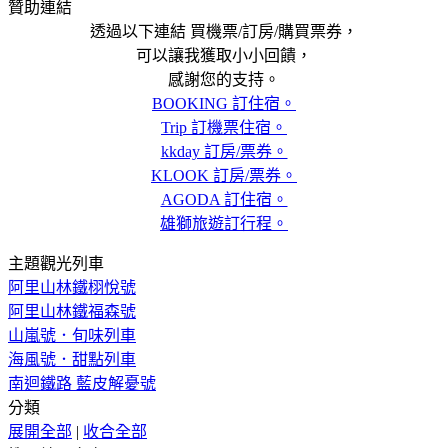
贊助連結
透過以下連結 買機票/訂房/購買票券，
可以讓我獲取小小回饋，
感謝您的支持。
BOOKING 訂住宿。
Trip 訂機票住宿。
kkday 訂房/票券。
KLOOK 訂房/票券。
AGODA 訂住宿。
雄獅旅遊訂行程。
主題觀光列車
阿里山林鐵栩悅號
阿里山林鐵福森號
山嵐號．旬味列車
海風號．甜點列車
南迴鐵路 藍皮解憂號
分類
展開全部
|
收合全部