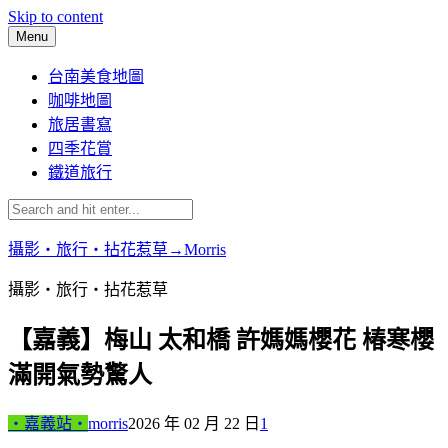
Skip to content
Menu
台南美食地圖
咖啡地圖
旅居書寫
四季花賞
鐵道旅行
攝影‧旅行‧拈花惹草→Morris
攝影‧旅行‧拈花惹草
【嘉義】梅山 太和橋 許媽媽櫻花 椿寒櫻
滿開氣勢驚人
‧嘉義站‧
morris
2026 年 02 月 22 日
1