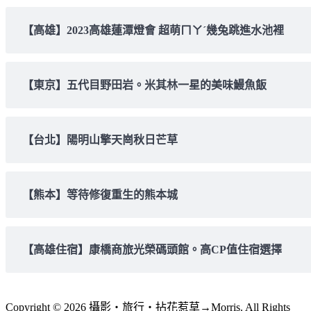
【高雄】2023高雄蓮潭燈會 超萌ㄇㄚˊ幾兔跳進水池裡
【東京】五代目野田岩。米其林一星的美味鰻魚飯
【台北】陽明山擎天崗秋日芒草
【熊本】等待修復重生的熊本城
【高雄住宿】康橋商旅光榮碼頭館。高CP值住宿選擇
Copyright © 2026 攝影‧旅行‧拈花惹草→Morris. All Rights