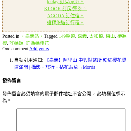
kkday 訂房/票券。
KLOOK 訂房/票券。
AGODA 訂住宿。
雄獅旅遊訂行程。
Posted in
‧嘉義站‧
Tagged
149縣道
,
嘉義
,
太和橋
,
梅山
,
樁寒
櫻
,
許媽媽
,
許媽媽櫻花
One comment
Add yours
自動引用通知:
【嘉義】阿里山 中興製茶所 粉紅櫻花隧
道滿開 | 攝影‧旅行‧拈花惹草→Morris
發佈留言
發佈留言必須填寫的電子郵件地址不會公開。
必填欄位標示
為
*