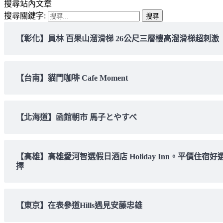
搜尋站內文章
搜尋關鍵字:
【彰化】員林 百果山溜滑梯 26公尺三層樓高溜滑梯超刺激
【台南】貓門咖啡 Cafe Moment
【北海道】函館朝市 馬子とやすべ
【高雄】高雄愛河智選假日酒店 Holiday Inn。平價住宿好
擇
【東京】在表參道Hills遇見安藤忠雄