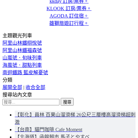
kkday 訂房/票券。
KLOOK 訂房/票券。
AGODA 訂住宿。
雄獅旅遊訂行程。
主題觀光列車
阿里山林鐵栩悅號
阿里山林鐵福森號
山嵐號．旬味列車
海風號．甜點列車
南迴鐵路 藍皮解憂號
分類
展開全部
|
收合全部
搜尋站內文章
搜
尋
【彰化】員林 百果山溜滑梯 26公尺三層樓高溜滑梯超刺
關
激
鍵
【台南】貓門咖啡 Cafe Moment
字:
【北海道】函館朝市 馬子とやすべ