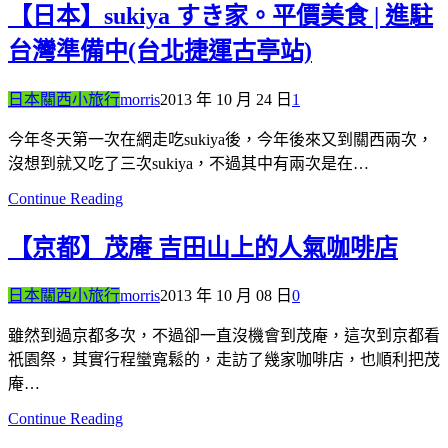
【日本】sukiya すき家。平價美食 | 進駐
台灣準備中(台北捷運古亭站)
日本關西小旅行
morris
2013 年 10 月 24 日
1
今年冬天第一次在網走吃sukiya後，今年後來又到關西兩次，
沒想到就又吃了三次sukiya，不過其中有兩次是在…
Continue Reading
【京都】茂庵 吉田山上的人氣咖啡店
日本關西小旅行
morris
2013 年 10 月 08 日
0
雖然到過京都多次，不過卻一直沒機會到茂庵，這次到京都看
祇園祭，其實行程蠻寬鬆的，走訪了幾家咖啡店，也順利把茂
庵…
Continue Reading