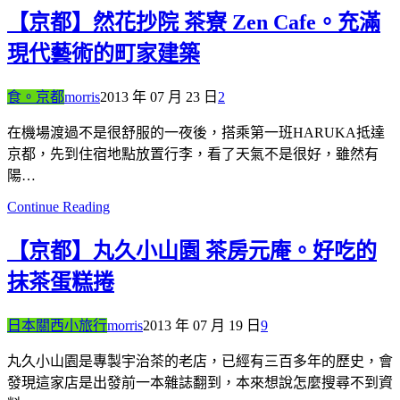
【京都】然花抄院 茶寮 Zen Cafe。充滿
現代藝術的町家建築
食。京都
morris
2013 年 07 月 23 日
2
在機場渡過不是很舒服的一夜後，搭乘第一班HARUKA抵達
京都，先到住宿地點放置行李，看了天氣不是很好，雖然有
陽…
Continue Reading
【京都】丸久小山園 茶房元庵。好吃的
抹茶蛋糕捲
日本關西小旅行
morris
2013 年 07 月 19 日
9
丸久小山園是專製宇治茶的老店，已經有三百多年的歷史，會
發現這家店是出發前一本雜誌翻到，本來想說怎麼搜尋不到資