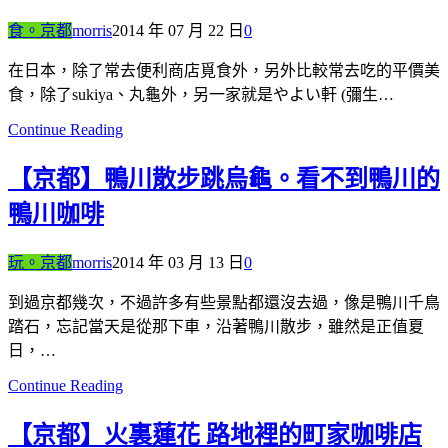
食。京都
morris
2014 年 07 月 22 日
0
在日本，除了常去便利商店覓食外，另外比較常去吃的平價美
食，除了sukiya、丸龜外，另一家就是やよい軒 (彌生…
Continue Reading
【京都】鴨川散步跳烏龜。看不到鴨川的
鴨川咖啡
玩。京都
morris
2014 年 03 月 13 日
0
到過京都幾次，不過許多有些景點都還沒去過，像是鴨川千鳥
踏石，忘記當天是從那下車，沿著鴨川散步，雖然是正值夏
日，…
Continue Reading
【京都】火裏蓮花 路地裡的町家咖啡店