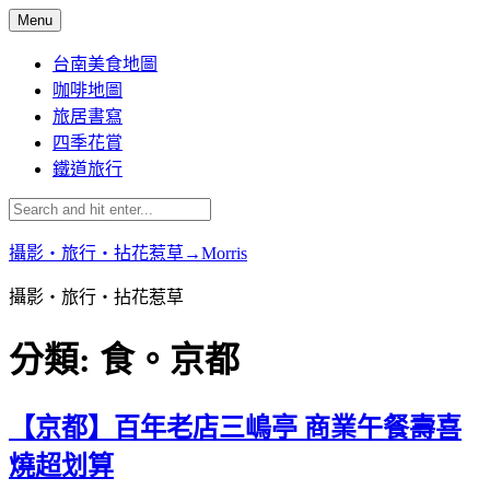
Skip
Menu
to
content
台南美食地圖
咖啡地圖
旅居書寫
四季花賞
鐵道旅行
攝影‧旅行‧拈花惹草→Morris
攝影‧旅行‧拈花惹草
分類:
食。京都
【京都】百年老店三嶋亭 商業午餐壽喜
燒超划算