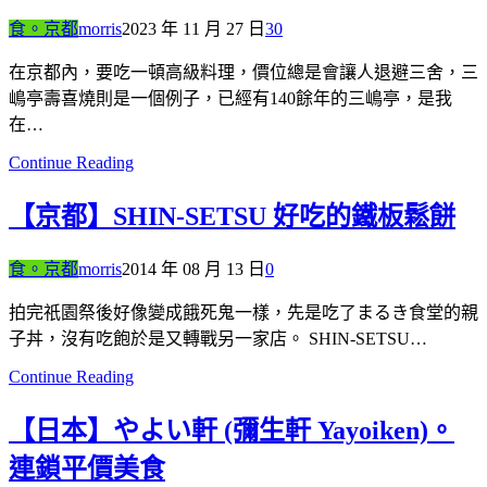
食。京都
morris
2023 年 11 月 27 日
30
在京都內，要吃一頓高級料理，價位總是會讓人退避三舍，三
嶋亭壽喜燒則是一個例子，已經有140餘年的三嶋亭，是我
在…
Continue Reading
【京都】SHIN-SETSU 好吃的鐵板鬆餅
食。京都
morris
2014 年 08 月 13 日
0
拍完祇園祭後好像變成餓死鬼一樣，先是吃了まるき食堂的親
子丼，沒有吃飽於是又轉戰另一家店。 SHIN-SETSU…
Continue Reading
【日本】やよい軒 (彌生軒 Yayoiken)。
連鎖平價美食