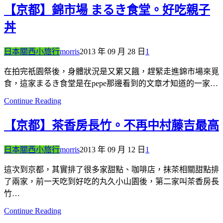
【京都】錦市場 まるき食堂。好吃親子
丼
日本關西小旅行
morris
2013 年 09 月 28 日
1
在拍完祇園祭後，身體狀況是又累又餓，趕緊走進錦市場來覓
食，這家まるき食堂是在pepe那邊看到的文章才知道的一家…
Continue Reading
【京都】茶香房長竹。不再中村藤吉最高
日本關西小旅行
morris
2013 年 09 月 12 日
1
這次到京都，其實排了很多家甜點、咖啡店，抹茶相關甜點排
了兩家，前一天吃到好吃的丸久小山園後，第二家叫茶香房長
竹…
Continue Reading