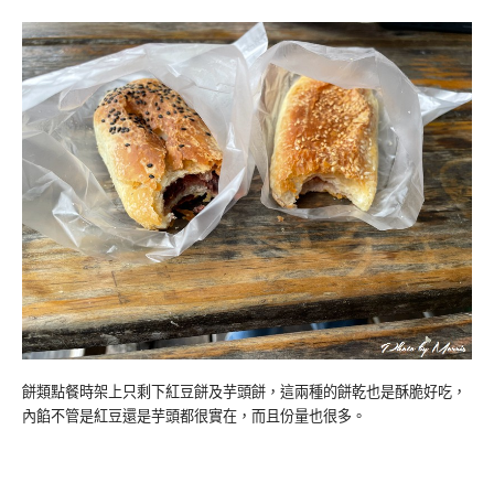
餅類點餐時架上只剩下紅豆餅及芋頭餅，這兩種的餅乾也是酥脆好吃，
內餡不管是紅豆還是芋頭都很實在，而且份量也很多。