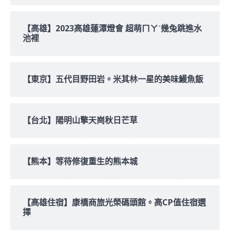
【高雄】2023高雄蓮潭燈會 超萌ㄇㄚˊ幾兔跳進水
池裡
【東京】五代目野田岩。米其林一星的美味鰻魚飯
【台北】陽明山擎天崗秋日芒草
【熊本】等待修復重生的熊本城
【高雄住宿】康橋商旅光榮碼頭館。高CP值住宿選
擇