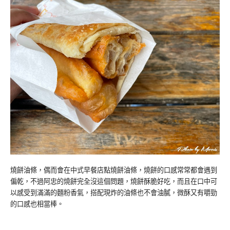
燒餅油條，偶而會在中式早餐店點燒餅油條，燒餅的口感常常都會遇到
偏乾，不過阿忠的燒餅完全沒這個問題，燒餅酥脆好吃，而且在口中可
以感受到滿滿的麵粉香氣，搭配現炸的油條也不會油膩，微酥又有嚼勁
的口感也相當棒。