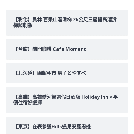
關
鍵
字:
【彰化】員林 百果山溜滑梯 26公尺三層樓高溜滑
梯超刺激
【台南】貓門咖啡 Cafe Moment
【北海道】函館朝市 馬子とやすべ
【高雄】高雄愛河智選假日酒店 Holiday Inn。平
價住宿好選擇
【東京】在表參道Hills遇見安藤忠雄