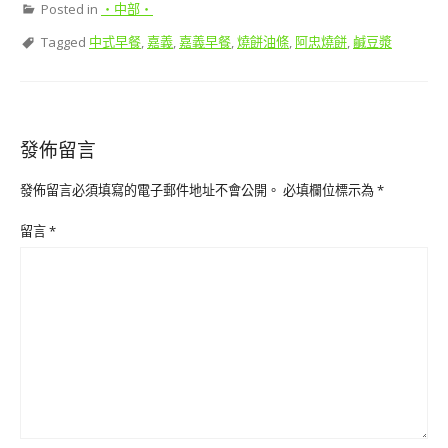
Posted in
‧中部‧
Tagged
中式早餐
,
嘉義
,
嘉義早餐
,
燒餅油條
,
阿忠燒餅
,
鹹豆漿
發佈留言
發佈留言必須填寫的電子郵件地址不會公開。
必填欄位標示為
*
留言
*