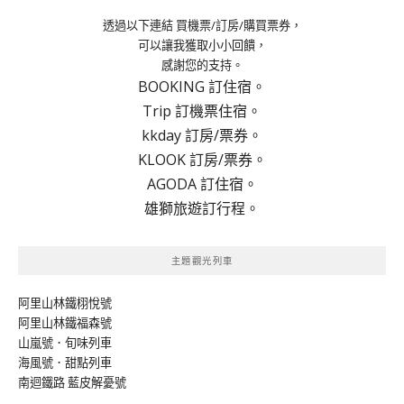
透過以下連結 買機票/訂房/購買票券，
可以讓我獲取小小回饋，
感謝您的支持。
BOOKING 訂住宿。
Trip 訂機票住宿。
kkday 訂房/票券。
KLOOK 訂房/票券。
AGODA 訂住宿。
雄獅旅遊訂行程。
主題觀光列車
阿里山林鐵栩悅號
阿里山林鐵福森號
山嵐號．旬味列車
海風號．甜點列車
南迴鐵路 藍皮解憂號