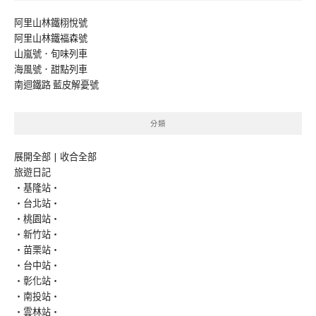
阿里山林鐵栩悅號
阿里山林鐵福森號
山嵐號．旬味列車
海風號．甜點列車
南迴鐵路 藍皮解憂號
分類
展開全部
|
收合全部
旅遊日記
‧基隆站‧
‧台北站‧
‧桃園站‧
‧新竹站‧
‧苗栗站‧
‧台中站‧
‧彰化站‧
‧南投站‧
‧雲林站‧