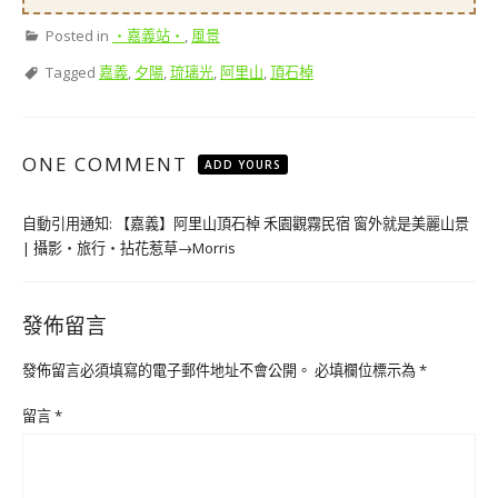
Posted in
‧嘉義站‧
,
風景
Tagged
嘉義
,
夕陽
,
琉璃光
,
阿里山
,
頂石棹
ONE COMMENT
ADD YOURS
自動引用通知:
【嘉義】阿里山頂石棹 禾園觀霧民宿 窗外就是美麗山景
| 攝影‧旅行‧拈花惹草→Morris
發佈留言
發佈留言必須填寫的電子郵件地址不會公開。
必填欄位標示為
*
留言
*