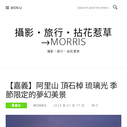
Skip
MENU
to
content
攝影‧旅行‧拈花惹草
→MORRIS
攝影‧旅行‧拈花惹草
【嘉義】阿里山 頂石棹 琉璃光 季
節限定的夢幻美景
‧嘉義站‧
MORRIS
2024 年 01 月 17 日
1