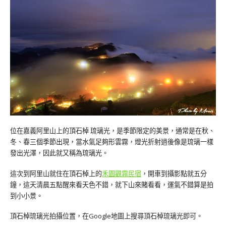
位在嘉義阿里山上的頂石棹 琉璃光，是季節限定的美景，通常是在秋、
冬、春三個季節出現，當水氣足夠形雲霧，燈光折射過後像是琉璃一樣
發出光澤，因此就又稱為琉璃光。
這次到阿里山就住在頂石棹上的
禾園觀霧民宿
，開車到攝影點就五分
鐘，這天清晨五點醒來看天色不錯，就下山來賭看看，運氣不錯算是拍
到小小景。
頂石棹琉璃光拍攝位置，在Google地圖上搜尋頂石棹琉璃光即可。