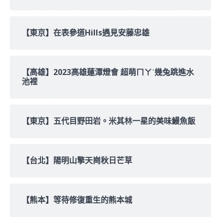
【東京】在表參道Hills遇見安藤忠雄
【高雄】2023高雄蓮潭燈會 超萌ㄇㄚˊ幾兔跳進水
池裡
【東京】五代目野田岩。米其林一星的美味鰻魚飯
【台北】陽明山擎天崗秋日芒草
【熊本】等待修復重生的熊本城