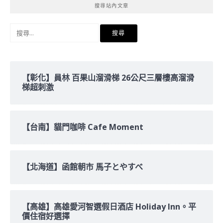
搜尋站內文章
搜
尋
關
鍵
字:
【彰化】員林 百果山溜滑梯 26公尺三層樓高溜滑
梯超刺激
【台南】貓門咖啡 Cafe Moment
【北海道】函館朝市 馬子とやすべ
【高雄】高雄愛河智選假日酒店 Holiday Inn。平
價住宿好選擇