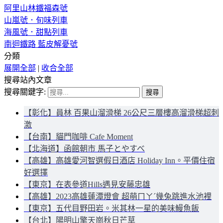
阿里山林鐵福森號
山嵐號．旬味列車
海風號．甜點列車
南迴鐵路 藍皮解憂號
分類
展開全部
|
收合全部
搜尋站內文章
搜尋關鍵字:
【彰化】員林 百果山溜滑梯 26公尺三層樓高溜滑梯超刺
激
【台南】貓門咖啡 Cafe Moment
【北海道】函館朝市 馬子とやすべ
【高雄】高雄愛河智選假日酒店 Holiday Inn。平價住宿
好選擇
【東京】在表參道Hills遇見安藤忠雄
【高雄】2023高雄蓮潭燈會 超萌ㄇㄚˊ幾兔跳進水池裡
【東京】五代目野田岩。米其林一星的美味鰻魚飯
【台北】陽明山擎天崗秋日芒草