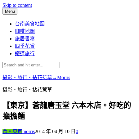
Skip to content
Menu
台南美食地圖
咖啡地圖
旅居書寫
四季花賞
鐵道旅行
攝影‧旅行‧拈花惹草→Morris
攝影‧旅行‧拈花惹草
【東京】蒼龍唐玉堂 六本木店。好吃的
擔擔麵
食。東京
morris
2014 年 04 月 10 日
0