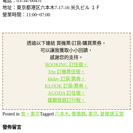
電話：03-34700451
地址：東京都港区六本木7-17-16 米久ビル １Ｆ
營業時間：11:00~07:00
透過以下連結 買機票/訂房/購買票券，
可以讓我獲取小小回饋，
感謝您的支持。
BOOKING 訂住宿。
Trip 訂機票住宿。
kkday 訂房/票券。
KLOOK 訂房/票券。
AGODA 訂住宿。
雄獅旅遊訂行程。
Posted in
食。東京
Tagged
六本木
,
擔擔麵
,
東京
,
蒼龍唐玉堂
發佈留言