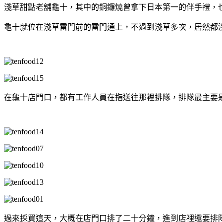
淺草甜點老舖龜十，其中的銅鑼燒曾拿下日本第一的伴手禮，
龜十就位在淺草雷門前的雷門通上，不過到淺草多次，居然都
在龜十店門口，都有工作人員在指送往那裡排隊，排隊最主要
過來採買這天，大概在店門口排了二十分鐘，進到店裡還要排