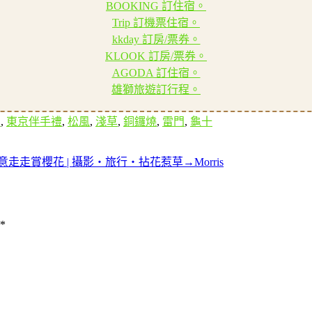
BOOKING 訂住宿。
Trip 訂機票住宿。
kkday 訂房/票券。
KLOOK 訂房/票券。
AGODA 訂住宿。
雄獅旅遊訂行程。
京
,
東京伴手禮
,
松風
,
淺草
,
銅鑼燒
,
雷門
,
龜十
走賞櫻花 | 攝影‧旅行‧拈花惹草→Morris
*