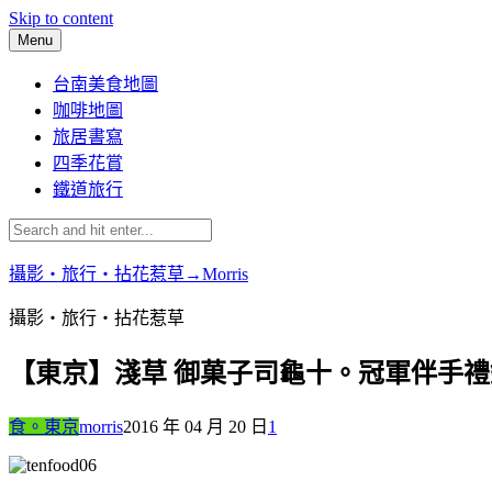
Skip to content
Menu
台南美食地圖
咖啡地圖
旅居書寫
四季花賞
鐵道旅行
攝影‧旅行‧拈花惹草→Morris
攝影‧旅行‧拈花惹草
【東京】淺草 御菓子司龜十。冠軍伴手
食。東京
morris
2016 年 04 月 20 日
1