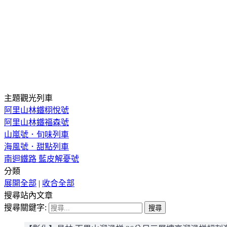
主題觀光列車
阿里山林鐵栩悅號
阿里山林鐵福森號
山嵐號．旬味列車
海風號．甜點列車
南迴鐵路 藍皮解憂號
分類
展開全部
|
收合全部
搜尋站內文章
搜尋關鍵字: