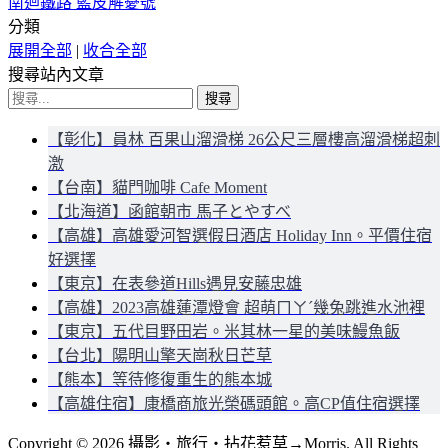
南迴鐵路 藍皮解憂號
分類
展開全部
|
收合全部
搜尋站內文章
搜
尋
【彰化】員林 百果山溜滑梯 26公尺三層樓高溜滑梯超刺
關
激
鍵
【台南】貓門咖啡 Cafe Moment
字:
【北海道】函館朝市 馬子とやすべ
【高雄】高雄愛河智選假日酒店 Holiday Inn。平價住宿
好選擇
【東京】在表參道Hills遇見安藤忠雄
【高雄】2023高雄蓮潭燈會 超萌ㄇㄚˊ幾兔跳進水池裡
【東京】五代目野田岩。米其林一星的美味鰻魚飯
【台北】陽明山擎天崗秋日芒草
【熊本】等待修復重生的熊本城
【高雄住宿】康橋商旅光榮碼頭館。高CP值住宿選擇
Copyright © 2026 攝影‧旅行‧拈花惹草→Morris. All Rights