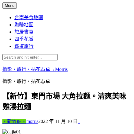
Skip
Menu
to
content
台南美食地圖
咖啡地圖
旅居書寫
四季花賞
鐵道旅行
攝影‧旅行‧拈花惹草→Morris
攝影‧旅行‧拈花惹草
【新竹】東門市場 大角拉麵。清爽美味
雞湯拉麵
‧新竹站‧
morris
2022 年 11 月 10 日
1