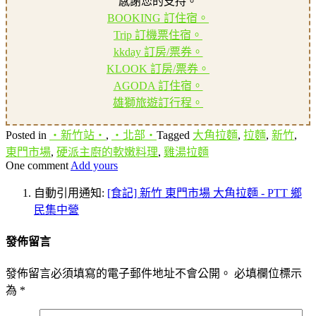
感謝您的支持。
BOOKING 訂住宿。
Trip 訂機票住宿。
kkday 訂房/票券。
KLOOK 訂房/票券。
AGODA 訂住宿。
雄獅旅遊訂行程。
Posted in
‧新竹站‧
,
‧北部‧
Tagged
大角拉麵
,
拉麵
,
新竹
,
東門市場
,
硬派主廚的軟嫩料理
,
雞湯拉麵
One comment
Add yours
自動引用通知:
[食記] 新竹 東門市場 大角拉麵 - PTT 鄉
民集中營
發佈留言
發佈留言必須填寫的電子郵件地址不會公開。
必填欄位標示
為
*