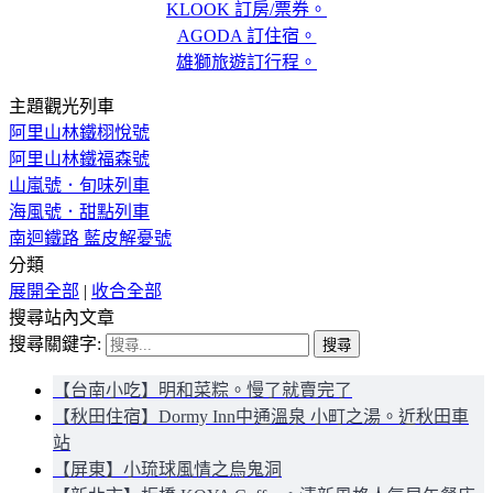
KLOOK 訂房/票券。
AGODA 訂住宿。
雄獅旅遊訂行程。
主題觀光列車
阿里山林鐵栩悅號
阿里山林鐵福森號
山嵐號．旬味列車
海風號．甜點列車
南迴鐵路 藍皮解憂號
分類
展開全部
|
收合全部
搜尋站內文章
搜尋關鍵字:
【台南小吃】明和菜粽。慢了就賣完了
【秋田住宿】Dormy Inn中通溫泉 小町之湯。近秋田車
站
【屏東】小琉球風情之烏鬼洞