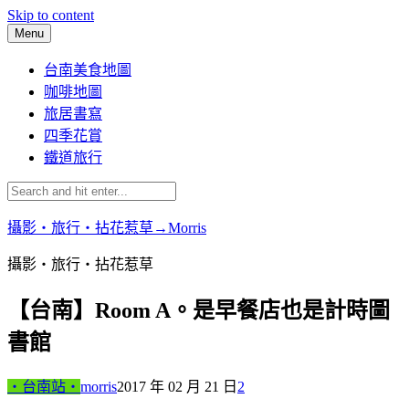
Skip to content
Menu
台南美食地圖
咖啡地圖
旅居書寫
四季花賞
鐵道旅行
攝影‧旅行‧拈花惹草→Morris
攝影‧旅行‧拈花惹草
【台南】Room A。是早餐店也是計時圖
書館
‧台南站‧
morris
2017 年 02 月 21 日
2