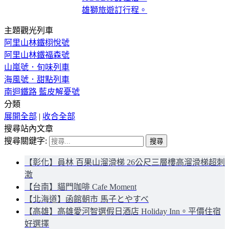
雄獅旅遊訂行程。
主題觀光列車
阿里山林鐵栩悅號
阿里山林鐵福森號
山嵐號．旬味列車
海風號．甜點列車
南迴鐵路 藍皮解憂號
分類
展開全部
|
收合全部
搜尋站內文章
搜尋關鍵字:
【彰化】員林 百果山溜滑梯 26公尺三層樓高溜滑梯超刺
激
【台南】貓門咖啡 Cafe Moment
【北海道】函館朝市 馬子とやすべ
【高雄】高雄愛河智選假日酒店 Holiday Inn。平價住宿
好選擇