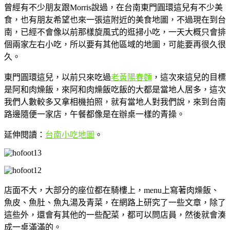
曾經有不少朋友跟Morris說過，在台南東門圓環這兒有不少美
食，也有朋友希望也來一張這附近的美食地圖，不過現在到台
南，已經不會像以前那樣旋風式的逛掃小吃，一天大概只會排
個兩家左右小吃，所以要有其他區域的地圖，可能要再很久很
久。
東門圓環這兒，以前只來吃過
老黃陽春麵
，這次來這兒的目標
是阿和肉燥飯，來阿和肉燥飯吃飯的大都是當地人居多，這次
我們人數較多又拿相機拍照，就有當地人對我們說，來到台南
路邊隨便一家店，午餐都像是在辦桌一樣的青操。
延伸閱讀：
台南小吃地圖
。
店面不大，大部分的座位都在騎樓上，menu上寫著肉燥飯、
魚皮、魚肚、魚丸湯及青菜，在網路上研究了一些文章，除了
這些外，還會有其他的一些配菜，都可以問店員，然後就會湊
成一桌滿滿的。