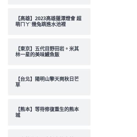
【高雄】2023高雄蓮潭燈會 超
萌ㄇㄚˊ幾兔跳進水池裡
【東京】五代目野田岩。米其
林一星的美味鰻魚飯
【台北】陽明山擎天崗秋日芒
草
【熊本】等待修復重生的熊本
城