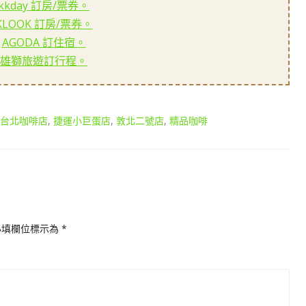
kkday 訂房/票券。
KLOOK 訂房/票券。
AGODA 訂住宿。
雄獅旅遊訂行程。
台北咖啡店
,
捷運小巨蛋店
,
敦北二號店
,
精品咖啡
必填欄位標示為
*