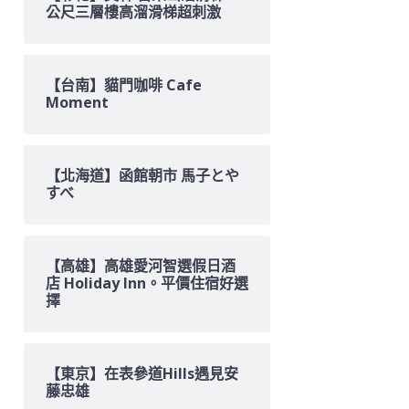
公尺三層樓高溜滑梯超刺激
【台南】貓門咖啡 Cafe
Moment
【北海道】函館朝市 馬子とや
すべ
【高雄】高雄愛河智選假日酒
店 Holiday Inn。平價住宿好選
擇
【東京】在表參道Hills遇見安
藤忠雄