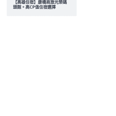
【高雄住宿】康橋商旅光榮碼
頭館。高CP值住宿選擇