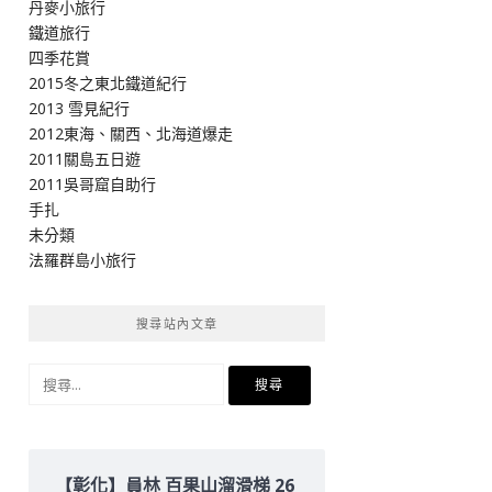
丹麥小旅行
鐵道旅行
四季花賞
2015冬之東北鐵道紀行
2013 雪見紀行
2012東海、關西、北海道爆走
2011關島五日遊
2011吳哥窟自助行
手扎
未分類
法羅群島小旅行
搜尋站內文章
搜
尋
關
鍵
字:
【彰化】員林 百果山溜滑梯 26