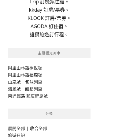
Trip 訂機票住宿。
kkday 訂房/票券。
KLOOK 訂房/票券。
AGODA 訂住宿。
雄獅旅遊訂行程。
主題觀光列車
阿里山林鐵栩悅號
阿里山林鐵福森號
山嵐號．旬味列車
海風號．甜點列車
南迴鐵路 藍皮解憂號
分類
展開全部
|
收合全部
旅遊日記