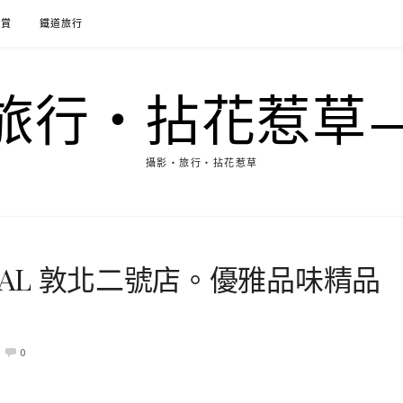
花賞
鐵道旅行
行‧拈花惹草→M
攝影‧旅行‧拈花惹草
MAL 敦北二號店。優雅品味精品
0