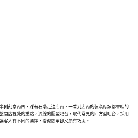
半側刻意內凹，踩著石階走進店內，一看到店內的裝潢應該都會哇的
整間店視覺的重點，流線的圓型吧台，取代常見的四方型吧台，採用
讓客人有不同的選擇，看似簡單卻又頗有巧思。