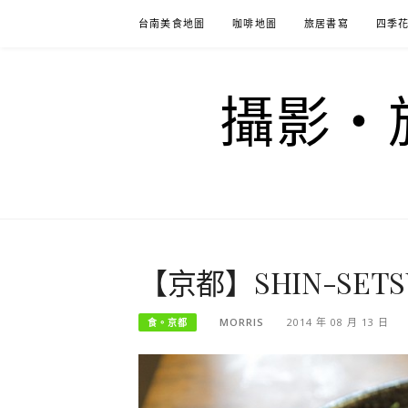
Skip
台南美食地圖
咖啡地圖
旅居書寫
四季
to
content
攝影‧旅
【京都】SHIN-SE
MORRIS
2014 年 08 月 13 日
食。京都