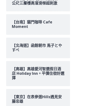
公尺三層樓高溜滑梯超刺激
【台南】貓門咖啡 Cafe
Moment
【北海道】函館朝市 馬子とや
すべ
【高雄】高雄愛河智選假日酒
店 Holiday Inn。平價住宿好選
擇
【東京】在表參道Hills遇見安
藤忠雄