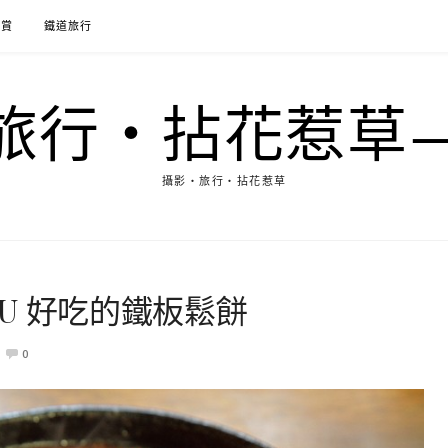
花賞
鐵道旅行
行‧拈花惹草→M
攝影‧旅行‧拈花惹草
TSU 好吃的鐵板鬆餅
0