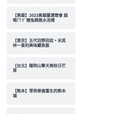
【高雄】2023高雄蓮潭燈會 超
萌ㄇㄚˊ幾兔跳進水池裡
【東京】五代目野田岩。米其
林一星的美味鰻魚飯
【台北】陽明山擎天崗秋日芒
草
【熊本】等待修復重生的熊本
城