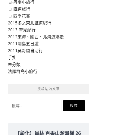
丹麥小旅行
鐵道旅行
四季花賞
2015冬之東北鐵道紀行
2013 雪見紀行
2012東海、關西、北海道爆走
2011關島五日遊
2011吳哥窟自助行
手扎
未分類
法羅群島小旅行
搜尋站內文章
搜
尋
關
鍵
字:
【彰化】員林 百果山溜滑梯 26