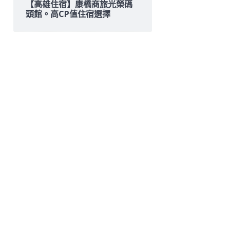
【高雄住宿】康橋商旅光榮碼
頭館。高CP值住宿選擇