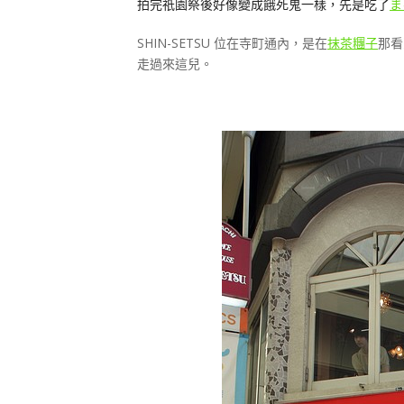
拍完祇園祭後好像變成餓死鬼一樣，先是吃了
ま
SHIN-SETSU 位在寺町通內，是在
抹茶糰子
那看
走過來這兒。