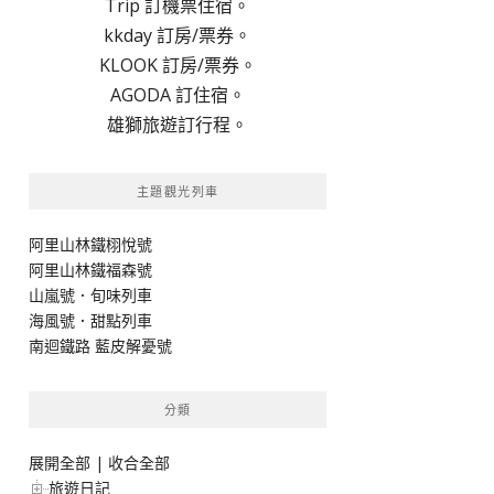
Trip 訂機票住宿。
kkday 訂房/票券。
KLOOK 訂房/票券。
AGODA 訂住宿。
雄獅旅遊訂行程。
主題觀光列車
阿里山林鐵栩悅號
阿里山林鐵福森號
山嵐號．旬味列車
海風號．甜點列車
南迴鐵路 藍皮解憂號
分類
展開全部
|
收合全部
旅遊日記