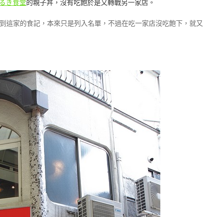
るき食堂
的
親子丼，沒有吃飽於是又轉戰另一家店。
到這家的食記，本來只是列入名單，不過在吃一家店沒吃飽下，就又