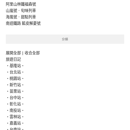
阿里山林鐵福森號
山嵐號．旬味列車
海風號．甜點列車
南迴鐵路 藍皮解憂號
分類
展開全部
|
收合全部
旅遊日記
‧基隆站‧
‧台北站‧
‧桃園站‧
‧新竹站‧
‧苗栗站‧
‧台中站‧
‧彰化站‧
‧南投站‧
‧雲林站‧
‧嘉義站‧
‧台南站‧