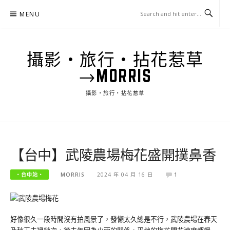
Skip
MENU
to
content
攝影‧旅行‧拈花惹草
→MORRIS
攝影‧旅行‧拈花惹草
【台中】武陵農場梅花盛開撲鼻香
‧台中站‧
MORRIS
2024 年 04 月 16 日
1
好像很久一段時間沒有拍風景了，發懶太久總是不行，武陵農場在春天