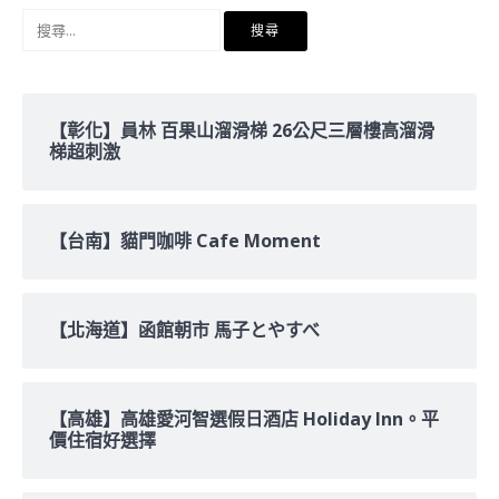
搜
尋
關
鍵
字:
【彰化】員林 百果山溜滑梯 26公尺三層樓高溜滑
梯超刺激
【台南】貓門咖啡 Cafe Moment
【北海道】函館朝市 馬子とやすべ
【高雄】高雄愛河智選假日酒店 Holiday Inn。平
價住宿好選擇