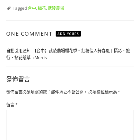
Tagged
台中
,
梅花
,
武陵農場
ONE COMMENT
ADD YOURS
自動引用通知:
【台中】武陵農場櫻花季。紅粉佳人舞春風 | 攝影‧旅
行‧拈花惹草→Morris
發佈留言
發佈留言必須填寫的電子郵件地址不會公開。
必填欄位標示為
*
留言
*