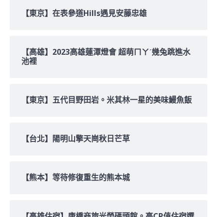
【東京】在表參道Hills遇見安藤忠雄
【高雄】2023高雄蓮潭燈會 超萌ㄇㄚˊ幾兔跳進水
池裡
【東京】五代目野田岩。米其林一星的美味鰻魚飯
【台北】陽明山擎天崗秋日芒草
【熊本】等待修復重生的熊本城
【高雄住宿】康橋商旅光榮碼頭館。高CP值住宿選