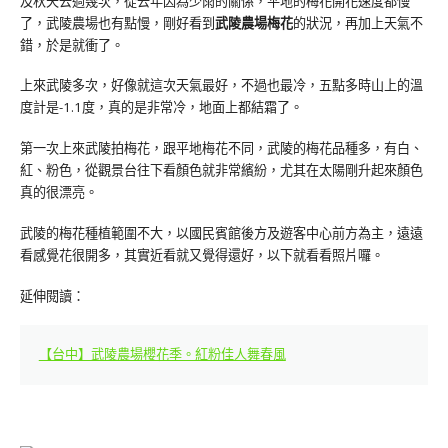
及秋天去過幾次，從去年因為少雨的關係，平地的梅花開花速度都慢
了，武陵農場也有點慢，剛好看到
武陵農場梅花
的狀況，再加上天氣不
錯，於是就衝了。
上來武陵多次，好像就這次天氣最好，不過也最冷，五點多時山上的溫
度計是-1.1度，真的是非常冷，地面上都結霜了。
第一次上來武陵拍梅花，跟平地梅花不同，武陵的梅花品種多，有白、
紅、粉色，從觀景台往下看顏色就非常繽紛，尤其在太陽剛升起來顏色
真的很漂亮。
武陵的梅花種植範圍不大，以國民賓館後方及遊客中心前方為主，遠遠
看感覺花很開多，其實近看就又覺得還好，以下就看看照片囉。
延伸閱讀：
【台中】武陵農場櫻花季。紅粉佳人舞春風