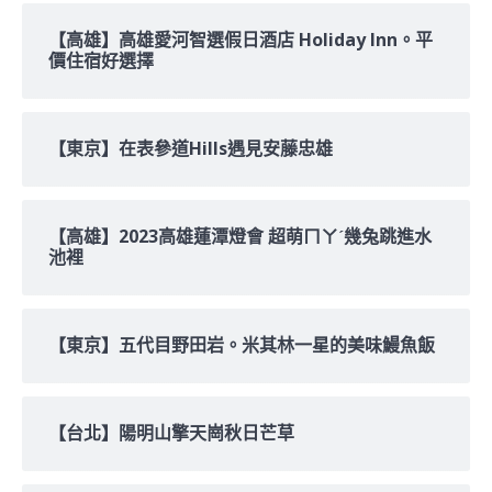
【高雄】高雄愛河智選假日酒店 Holiday Inn。平
價住宿好選擇
【東京】在表參道Hills遇見安藤忠雄
【高雄】2023高雄蓮潭燈會 超萌ㄇㄚˊ幾兔跳進水
池裡
【東京】五代目野田岩。米其林一星的美味鰻魚飯
【台北】陽明山擎天崗秋日芒草