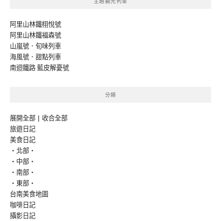
主題觀光列車
阿里山林鐵栩悅號
阿里山林鐵福森號
山嵐號．旬味列車
海風號．甜點列車
南迴鐵路 藍皮解憂號
分類
展開全部
|
收合全部
旅遊日記
美食日記
‧北部‧
‧中部‧
‧南部‧
‧東部‧
台南美食地圖
咖啡日記
攝影日記