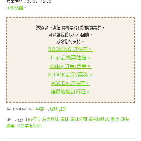
營業時間：08:00~15:00
FB粉絲團
。
透過以下連結 買機票/訂房/購買票券，
可以讓我獲取小小回饋，
感謝您的支持。
BOOKING 訂住宿。
Trip 訂機票住宿。
kkday 訂房/票券。
KLOOK 訂房/票券。
AGODA 訂住宿。
雄獅旅遊訂行程。
Posted in
‧中部‧
,
咖啡日記
Tagged
IG打卡
,
右舍咖啡
,
員林
,
員林公園
,
員林咖啡店
,
彰化
,
甜點
,
網美
,
老房子咖啡店