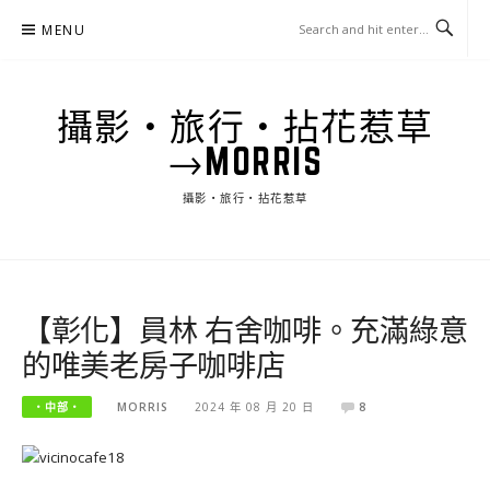
Skip
MENU
to
content
攝影‧旅行‧拈花惹草
→MORRIS
攝影‧旅行‧拈花惹草
【彰化】員林 右舍咖啡。充滿綠意
的唯美老房子咖啡店
‧中部‧
MORRIS
2024 年 08 月 20 日
8