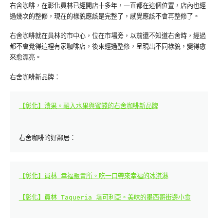
右舍咖啡，在彰化員林已經開店十多年，一直都在這個位置，店內也經
過幾次的整修，現在的樣貌應該是完整了，感覺應該不會再整修了。
右舍咖啡就在員林的市中心，位在市場旁，以前還不知道右舍時，經過
都不會覺得這裡有家咖啡店，後來經過整修，呈現出不同樣貌，變得愈
來愈漂亮。
右舍咖啡新品牌：
【彰化】漬果。融入水果與蜜餞的右舍咖啡新品牌
右舍咖啡的好鄰居：
【彰化】員林 幸福販賣所。吃一口帶來幸福的冰淇淋
【彰化】員林 Taqueria 塔可利亞。美味的墨西哥街邊小食