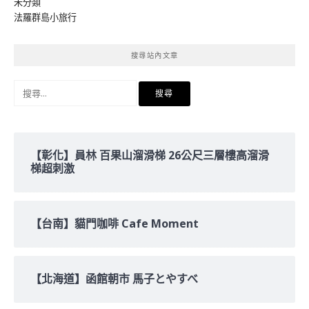
未分類
法羅群島小旅行
搜尋站內文章
搜
尋
關
鍵
字:
【彰化】員林 百果山溜滑梯 26公尺三層樓高溜滑
梯超刺激
【台南】貓門咖啡 Cafe Moment
【北海道】函館朝市 馬子とやすべ