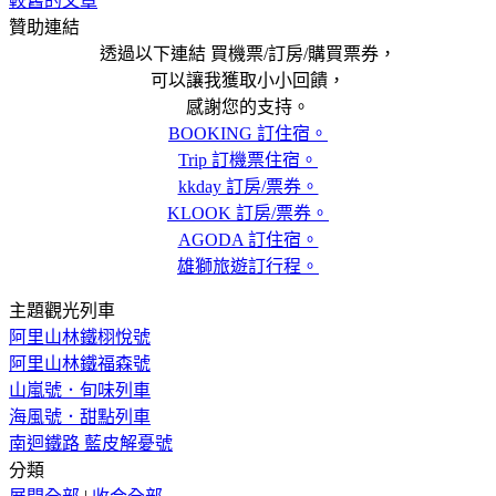
較舊的文章
贊助連結
透過以下連結 買機票/訂房/購買票券，
可以讓我獲取小小回饋，
感謝您的支持。
BOOKING 訂住宿。
Trip 訂機票住宿。
kkday 訂房/票券。
KLOOK 訂房/票券。
AGODA 訂住宿。
雄獅旅遊訂行程。
主題觀光列車
阿里山林鐵栩悅號
阿里山林鐵福森號
山嵐號．旬味列車
海風號．甜點列車
南迴鐵路 藍皮解憂號
分類