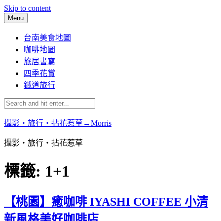
Skip to content
Menu
台南美食地圖
咖啡地圖
旅居書寫
四季花賞
鐵道旅行
攝影‧旅行‧拈花惹草→Morris
攝影‧旅行‧拈花惹草
標籤:
1+1
【桃園】癒咖啡 IYASHI COFFEE 小清
新風格美好咖啡店