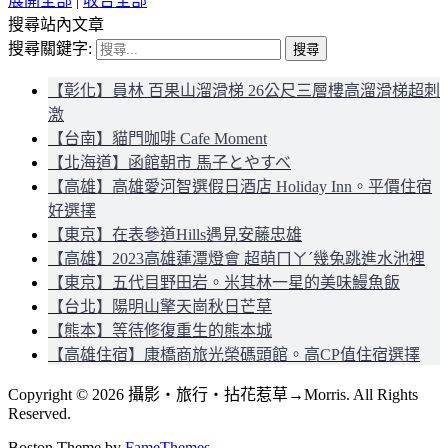
展開全部
|
收合全部
搜尋站內文章
搜尋關鍵字:
【彰化】員林 百果山溜滑梯 26公尺三層樓高溜滑梯超刺
激
【台南】貓門咖啡 Cafe Moment
【北海道】函館朝市 馬子とやすべ
【高雄】高雄愛河智選假日酒店 Holiday Inn。平價住宿
好選擇
【東京】在表參道Hills遇見安藤忠雄
【高雄】2023高雄蓮潭燈會 超萌ㄇㄚˊ幾兔跳進水池裡
【東京】五代目野田岩。米其林一星的美味鰻魚飯
【台北】陽明山擎天崗秋日芒草
【熊本】等待修復重生的熊本城
【高雄住宿】康橋商旅光榮碼頭館。高CP值住宿選擇
Copyright © 2026 攝影‧旅行‧拈花惹草→Morris. All Rights
Reserved.
Boston Theme by
FameThemes