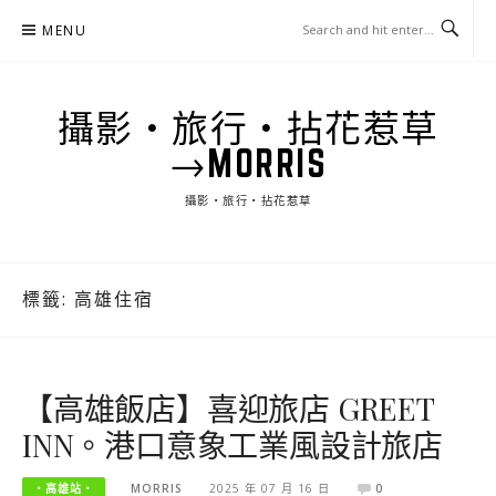
Skip
MENU
to
content
攝影‧旅行‧拈花惹草
→MORRIS
攝影‧旅行‧拈花惹草
標籤:
高雄住宿
【高雄飯店】喜迎旅店 GREET
INN。港口意象工業風設計旅店
‧高雄站‧
MORRIS
2025 年 07 月 16 日
0