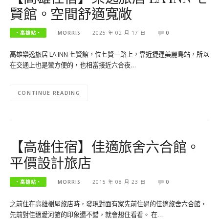
賢館。空間舒適寬敞
‧高雄站‧
MORRIS
2025 年 02 月 17 日
0
高雄樂逸旅居 LA INN 七賢館，位七賢一路上，靠近捷運美麗島站，所以
在交通上也是蠻方便的，也相當接近六合夜…
CONTINUE READING
【高雄住宿】佳適旅舍六合館。
平價設計旅店
‧高雄站‧
MORRIS
2015 年 08 月 23 日
0
之前住在高雄樹屋旅店時，發現對面有家先前住過的佳適旅舍六合館，
先前對佳適愛河館的印象還不錯，就會想住看看。 在…