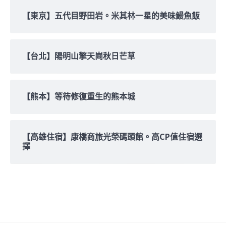
【東京】五代目野田岩。米其林一星的美味鰻魚飯
【台北】陽明山擎天崗秋日芒草
【熊本】等待修復重生的熊本城
【高雄住宿】康橋商旅光榮碼頭館。高CP值住宿選
擇