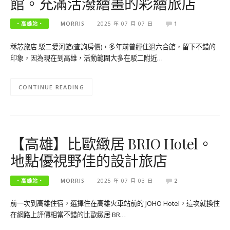
館。充滿活潑繪畫的彩繪旅店
‧高雄站‧
MORRIS
2025 年 07 月 07 日
1
秝芯旅店 駁二愛河館(查詢房價)，多年前曾經住過六合館，留下不錯的
印象，因為現在到高雄，活動範圍大多在駁二附近…
CONTINUE READING
【高雄】比歐緻居 BRIO Hotel。
地點優視野佳的設計旅店
‧高雄站‧
MORRIS
2025 年 07 月 03 日
2
前一次到高雄住宿，選擇住在高雄火車站前的 JOHO Hotel，這次就換住
在網路上評價相當不錯的比歐緻居 BR…