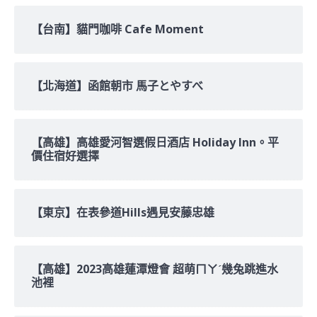
【台南】貓門咖啡 Cafe Moment
【北海道】函館朝市 馬子とやすべ
【高雄】高雄愛河智選假日酒店 Holiday Inn。平
價住宿好選擇
【東京】在表參道Hills遇見安藤忠雄
【高雄】2023高雄蓮潭燈會 超萌ㄇㄚˊ幾兔跳進水
池裡