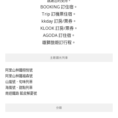
感謝您的支持。
BOOKING 訂住宿。
Trip 訂機票住宿。
kkday 訂房/票券。
KLOOK 訂房/票券。
AGODA 訂住宿。
雄獅旅遊訂行程。
主題觀光列車
阿里山林鐵栩悅號
阿里山林鐵福森號
山嵐號．旬味列車
海風號．甜點列車
南迴鐵路 藍皮解憂號
分類