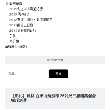
四季花賞
2015冬之東北鐵道紀行
2013 雪見紀行
2012東海、關西、北海道爆走
2011關島五日遊
2011吳哥窟自助行
手扎
未分類
法羅群島小旅行
搜尋站內文章
搜
尋
關
鍵
字:
【彰化】員林 百果山溜滑梯 26公尺三層樓高溜滑
梯超刺激