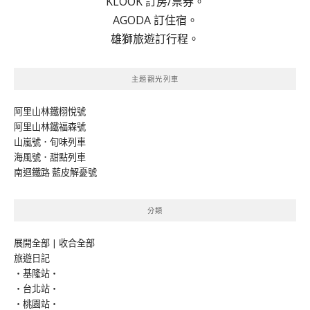
KLOOK 訂房/票券。
AGODA 訂住宿。
雄獅旅遊訂行程。
主題觀光列車
阿里山林鐵栩悅號
阿里山林鐵福森號
山嵐號．旬味列車
海風號．甜點列車
南迴鐵路 藍皮解憂號
分類
展開全部
|
收合全部
旅遊日記
‧基隆站‧
‧台北站‧
‧桃園站‧