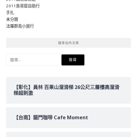
2011吳哥窟自助行
手扎
未分類
法羅群島小旅行
搜尋站內文章
搜
尋
關
鍵
字:
【彰化】員林 百果山溜滑梯 26公尺三層樓高溜滑
梯超刺激
【台南】貓門咖啡 Cafe Moment