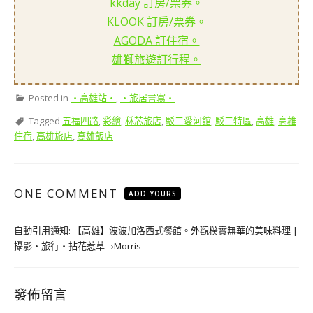
kkday 訂房/票券。
KLOOK 訂房/票券。
AGODA 訂住宿。
雄獅旅遊訂行程。
Posted in
‧高雄站‧
,
‧旅居書寫‧
Tagged
五福四路
,
彩繪
,
秝芯旅店
,
駁二愛河館
,
駁二特區
,
高雄
,
高雄
住宿
,
高雄旅店
,
高雄飯店
ONE COMMENT
ADD YOURS
自動引用通知:
【高雄】波波加洛西式餐館。外觀樸實無華的美味料理 |
攝影‧旅行‧拈花惹草→Morris
發佈留言