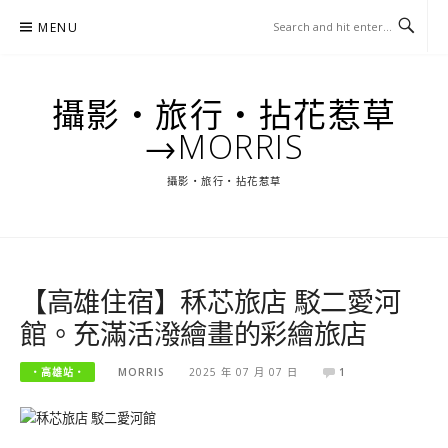
Skip
MENU
to
content
攝影‧旅行‧拈花惹草
→MORRIS
攝影‧旅行‧拈花惹草
【高雄住宿】秝芯旅店 駁二愛河
館。充滿活潑繪畫的彩繪旅店
‧高雄站‧
MORRIS
2025 年 07 月 07 日
1