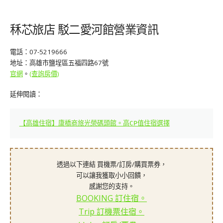
秝芯旅店 駁二愛河館營業資訊
電話：07-5219666
地址：高雄市鹽埕區五福四路67號
官網
。
(查詢房價)
延伸閱讀：
【高雄住宿】康橋商旅光榮碼頭館。高CP值住宿選擇
透過以下連結 買機票/訂房/購買票券，
可以讓我獲取小小回饋，
感謝您的支持。
BOOKING 訂住宿。
Trip 訂機票住宿。