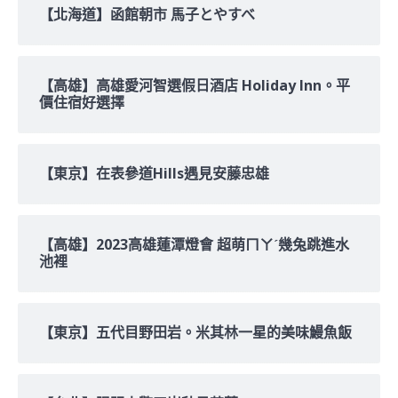
【北海道】函館朝市 馬子とやすべ
【高雄】高雄愛河智選假日酒店 Holiday Inn。平
價住宿好選擇
【東京】在表參道Hills遇見安藤忠雄
【高雄】2023高雄蓮潭燈會 超萌ㄇㄚˊ幾兔跳進水
池裡
【東京】五代目野田岩。米其林一星的美味鰻魚飯