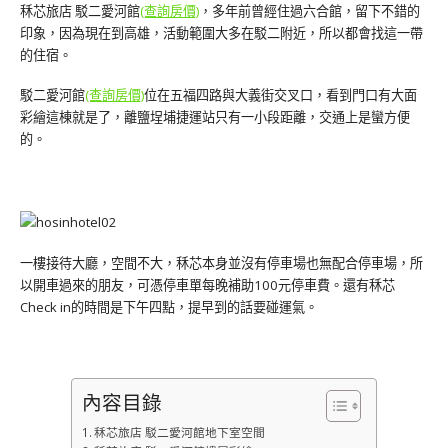
秝芯旅店 駁二愛河館
(查詢房價)
，多年前曾經住過六合館，留下不錯的
印象，因為現在到高雄，活動範圍大多在駁二附近，所以都會找這一帶
的住宿。
駁二愛河館
(查詢房價)
位在五福四路與大義街交叉口，看到門口有大面
彩繪這棟就是了，離鹽埕埔捷運站只有一小段距離，交通上是蠻方便
的。
一樓接待大廳，空間不大，秝芯本身並沒有停車場也無配合停車場，所
以開車過來的朋友，可憑停車單每晚補助100元停車費。還有秝芯
Check in的時間是下午四點，提早到的話要碰運氣。
內容目錄
秝芯旅店 駁二愛河館地下室空間