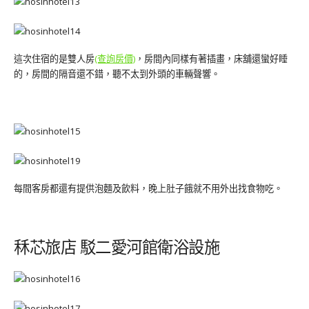
這次住宿的是雙人房
(查詢房價)
，房間內同樣有著插畫，床舖還蠻好睡
的，房間的隔音還不錯，聽不太到外頭的車輛聲響。
每間客房都還有提供泡麵及飲料，晚上肚子餓就不用外出找食物吃。
秝芯旅店 駁二愛河館衛浴設施