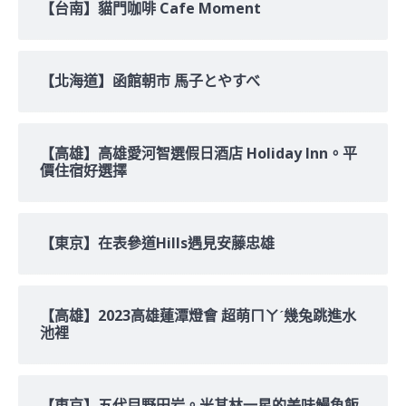
【台南】貓門咖啡 Cafe Moment
【北海道】函館朝市 馬子とやすべ
【高雄】高雄愛河智選假日酒店 Holiday Inn。平
價住宿好選擇
【東京】在表參道Hills遇見安藤忠雄
【高雄】2023高雄蓮潭燈會 超萌ㄇㄚˊ幾兔跳進水
池裡
【東京】五代目野田岩。米其林一星的美味鰻魚飯