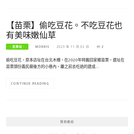
【苗栗】偷吃豆花。不吃豆花也
有美味嫩仙草
‧苗栗站‧
MORRIS
2023 年 11 月 02 日
2
偷吃豆花，原本店址在台北木柵，在2020年時搬回家鄉苗栗，選址在
苗栗頭份義民廟後方的小巷內，離之前去吃過的建成…
CONTINUE READING
贊助連結