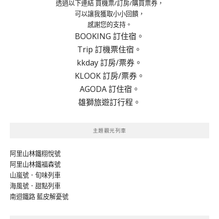
透過以下連結 買機票/訂房/購買票券，
可以讓我獲取小小回饋，
感謝您的支持。
BOOKING 訂住宿。
Trip 訂機票住宿。
kkday 訂房/票券。
KLOOK 訂房/票券。
AGODA 訂住宿。
雄獅旅遊訂行程。
主題觀光列車
阿里山林鐵栩悅號
阿里山林鐵福森號
山嵐號．旬味列車
海風號．甜點列車
南迴鐵路 藍皮解憂號