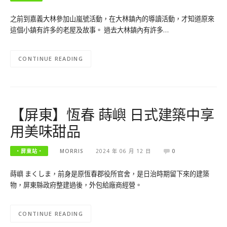
之前到嘉義大林參加山嵐號活動，在大林鎮內的導讀活動，才知道原來
這個小鎮有許多的老屋及故事。 過去大林鎮內有許多…
CONTINUE READING
【屏東】恆春 蒔嶼 日式建築中享
用美味甜品
‧屏東站‧
MORRIS
2024 年 06 月 12 日
0
蒔嶼 まくしま，前身是原恆春郡役所官舍，是日治時期留下來的建築
物，屏東縣政府整建過後，外包給廠商經營。
CONTINUE READING