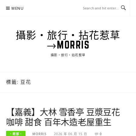
Skip
MENU
to
content
攝影‧旅行‧拈花惹草
→MORRIS
攝影‧旅行‧拈花惹草
標籤:
豆花
【嘉義】大林 雪香亭 豆漿豆花
咖啡 甜食 百年木造老屋重生
‧南部‧
MORRIS
2026 年 06 月 15 日
0