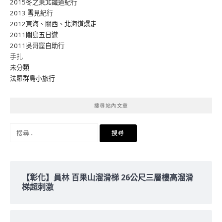
2015冬之東北鐵道紀行
2013 雪見紀行
2012東海、關西、北海道爆走
2011關島五日遊
2011吳哥窟自助行
手扎
未分類
法羅群島小旅行
搜尋站內文章
搜
尋
關
鍵
字:
【彰化】員林 百果山溜滑梯 26公尺三層樓高溜滑
梯超刺激