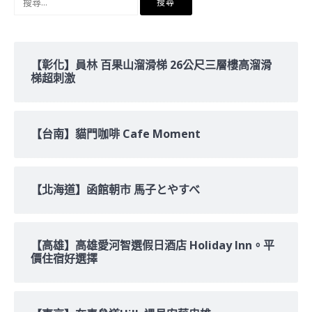
尋
關
鍵
字:
【彰化】員林 百果山溜滑梯 26公尺三層樓高溜滑
梯超刺激
【台南】貓門咖啡 Cafe Moment
【北海道】函館朝市 馬子とやすべ
【高雄】高雄愛河智選假日酒店 Holiday Inn。平
價住宿好選擇