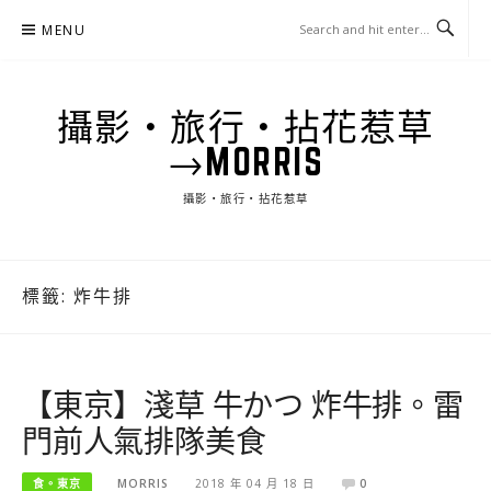
Skip
MENU
to
content
攝影‧旅行‧拈花惹草
→MORRIS
攝影‧旅行‧拈花惹草
標籤:
炸牛排
【東京】淺草 牛かつ 炸牛排。雷
門前人氣排隊美食
食。東京
MORRIS
2018 年 04 月 18 日
0