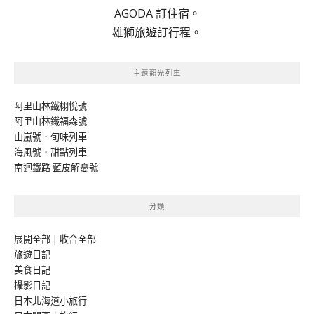
AGODA 訂住宿。
雄獅旅遊訂行程。
主題觀光列車
阿里山林鐵栩悅號
阿里山林鐵福森號
山嵐號．旬味列車
海風號．甜點列車
南迴鐵路 藍皮解憂號
分類
展開全部
|
收合全部
旅遊日記
美食日記
攝影日記
日本北海道小旅行