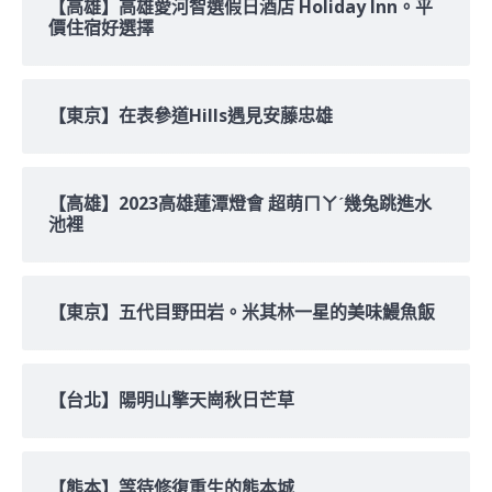
【高雄】高雄愛河智選假日酒店 Holiday Inn。平
價住宿好選擇
【東京】在表參道Hills遇見安藤忠雄
【高雄】2023高雄蓮潭燈會 超萌ㄇㄚˊ幾兔跳進水
池裡
【東京】五代目野田岩。米其林一星的美味鰻魚飯
【台北】陽明山擎天崗秋日芒草
【熊本】等待修復重生的熊本城