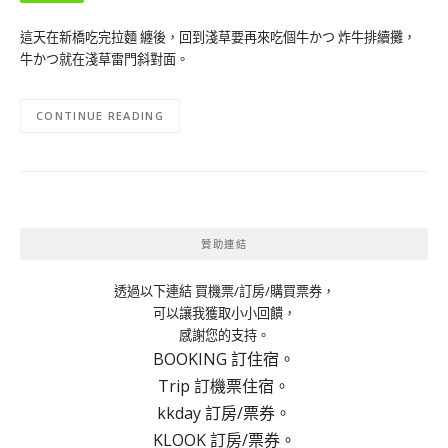
這天在新橋吃完拉麵 纏後，回到淺草要再來吃個牛かつ 炸牛排續攤，
牛かつ就在淺草雷門斜對面。
CONTINUE READING
贊助連結
透過以下連結 買機票/訂房/購買票券，
可以讓我獲取小小回饋，
感謝您的支持。
BOOKING 訂住宿。
Trip 訂機票住宿。
kkday 訂房/票券。
KLOOK 訂房/票券。