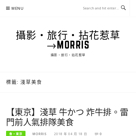
Skip
MENU
to
content
攝影‧旅行‧拈花惹草
→MORRIS
攝影‧旅行‧拈花惹草
標籤:
淺草美食
【東京】淺草 牛かつ 炸牛排。雷
門前人氣排隊美食
食。東京
MORRIS
2018 年 04 月 18 日
0