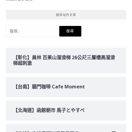
搜尋站內文章
搜
尋
關
鍵
字:
【彰化】員林 百果山溜滑梯 26公尺三層樓高溜滑
梯超刺激
【台南】貓門咖啡 Cafe Moment
【北海道】函館朝市 馬子とやすべ