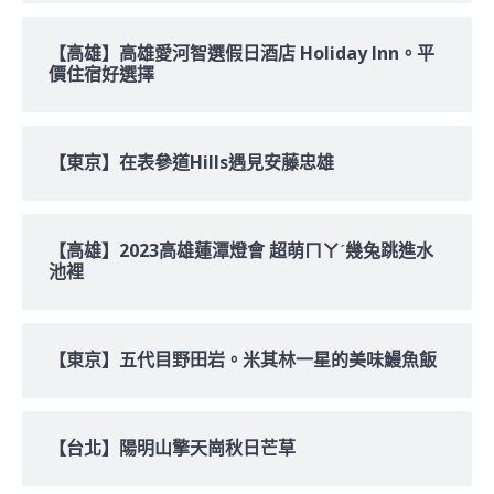
【高雄】高雄愛河智選假日酒店 Holiday Inn。平
價住宿好選擇
【東京】在表參道Hills遇見安藤忠雄
【高雄】2023高雄蓮潭燈會 超萌ㄇㄚˊ幾兔跳進水
池裡
【東京】五代目野田岩。米其林一星的美味鰻魚飯
【台北】陽明山擎天崗秋日芒草