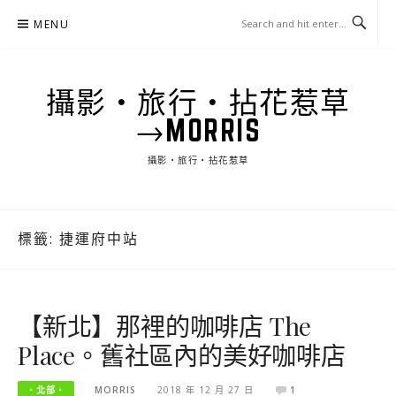
Skip
MENU
to
content
攝影‧旅行‧拈花惹草
→MORRIS
攝影‧旅行‧拈花惹草
標籤:
捷運府中站
【新北】那裡的咖啡店 The
Place。舊社區內的美好咖啡店
‧北部‧
MORRIS
2018 年 12 月 27 日
1