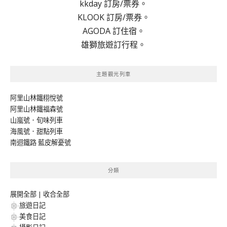
kkday 訂房/票券。
KLOOK 訂房/票券。
AGODA 訂住宿。
雄獅旅遊訂行程。
主題觀光列車
阿里山林鐵栩悅號
阿里山林鐵福森號
山嵐號．旬味列車
海風號．甜點列車
南迴鐵路 藍皮解憂號
分類
展開全部
|
收合全部
旅遊日記
美食日記