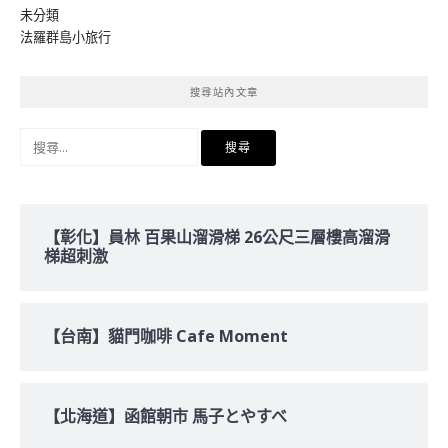
未分類
法羅群島小旅行
搜尋站內文章
搜
尋
關
鍵
字:
【彰化】員林 百果山溜滑梯 26公尺三層樓高溜滑
梯超刺激
【台南】貓門咖啡 Cafe Moment
【北海道】函館朝市 馬子とやすべ