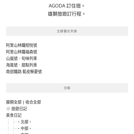
AGODA 訂住宿。
雄獅旅遊訂行程。
主題觀光列車
阿里山林鐵栩悅號
阿里山林鐵福森號
山嵐號．旬味列車
海風號．甜點列車
南迴鐵路 藍皮解憂號
分類
展開全部
|
收合全部
旅遊日記
美食日記
‧北部‧
‧中部‧