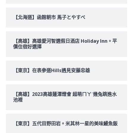
【北海道】函館朝市 馬子とやすべ
【高雄】高雄愛河智選假日酒店 Holiday Inn。平
價住宿好選擇
【東京】在表參道Hills遇見安藤忠雄
【高雄】2023高雄蓮潭燈會 超萌ㄇㄚˊ幾兔跳進水
池裡
【東京】五代目野田岩。米其林一星的美味鰻魚飯