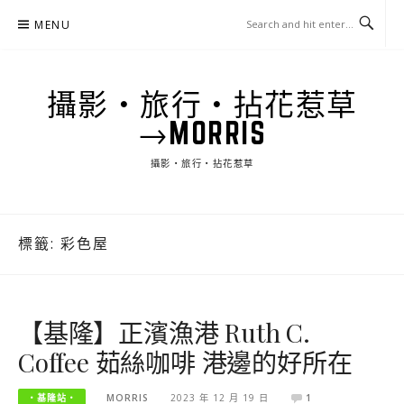
Skip
MENU
to
content
攝影‧旅行‧拈花惹草
→MORRIS
攝影‧旅行‧拈花惹草
標籤:
彩色屋
【基隆】正濱漁港 Ruth C.
Coffee 茹絲咖啡 港邊的好所在
‧基隆站‧
MORRIS
2023 年 12 月 19 日
1