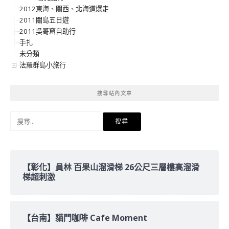
2012東海、關西、北海道爆走
2011關島五日遊
2011吳哥窟自助行
手扎
未分類
法羅群島小旅行
搜尋站內文章
搜
尋
關
鍵
字:
【彰化】員林 百果山溜滑梯 26公尺三層樓高溜滑
梯超刺激
【台南】貓門咖啡 Cafe Moment